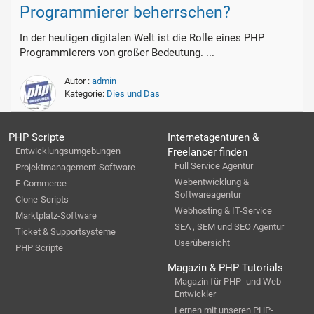
Programmierer beherrschen?
In der heutigen digitalen Welt ist die Rolle eines PHP
Programmierers von großer Bedeutung. ...
Autor :
admin
Kategorie:
Dies und Das
PHP Scripte
Internetagenturen &
Entwicklungsumgebungen
Freelancer finden
Full Service Agentur
Projektmanagement-Software
Webentwicklung &
E-Commerce
Softwareagentur
Clone-Scripts
Webhosting & IT-Service
Marktplatz-Software
SEA , SEM und SEO Agentur
Ticket & Supportsysteme
Userübersicht
PHP Scripte
Magazin & PHP Tutorials
Magazin für PHP- und Web-
Entwickler
Lernen mit unseren PHP-