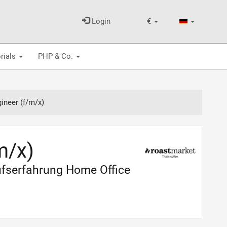
Login
€
rials
PHP & Co.
ineer (f/m/x)
m/x)
ufserfahrung Home Office