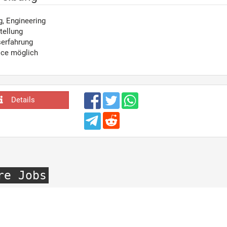
g, Engineering
tellung
serfahrung
ice möglich
Details
re Jobs