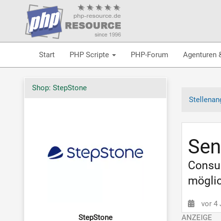
Start
PHP Scripte
PHP-Forum
Agenturen 
Shop: StepStone
Stellenan
Sen
Consul
möglic
vor 4
StepStone