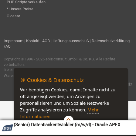
PHP Scripte verkaufen
* Unsere Preise
Glossar
Impressum
|
Kontakt
|
AGB
|
Haftungsaussschluß
|
Datenschutzerklärung
|
FAQ
Copyright © 1996 - 2026
ebiz-consult GmbH & Co. KG
. Alle Rechte
vorbehalten.
Die auf dieser Seite verwendeten Produktbezeichnungen, Namen und
Warenzeichen sind Eigentum der jeweiligen Firmen.
🍪 Cookies & Datenschutz
Software by IQ-Markt
Wir benötigen Cookies, damit Inhalte nicht zu
oft angezeigt werden, um Anzeigen zu
personalisieren und um Soziale Netzwerke
Zugriffe analysieren zu können.
Mehr
Informationen
(Senior) Datenbankentwickler (m/w/d) - Oracle APEX
Akzeptieren
Customise Cookies