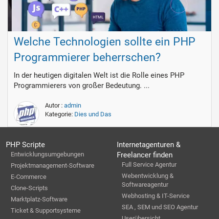
Welche Technologien sollte ein PHP
Programmierer beherrschen?
In der heutigen digitalen Welt ist die Rolle eines PHP
Programmierers von großer Bedeutung. ...
Autor :
admin
Kategorie:
Dies und Das
PHP Scripte
Internetagenturen &
Entwicklungsumgebungen
Freelancer finden
Full Service Agentur
Projektmanagement-Software
Webentwicklung &
E-Commerce
Softwareagentur
Clone-Scripts
Webhosting & IT-Service
Marktplatz-Software
SEA , SEM und SEO Agentur
Ticket & Supportsysteme
Userübersicht