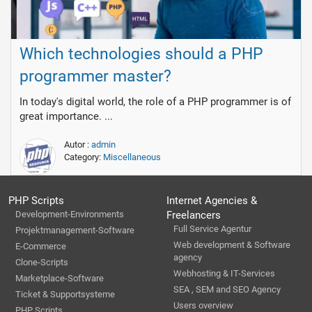
Which technologies should a PHP
programmer master?
In today's digital world, the role of a PHP programmer is of
great importance. ...
Autor :
admin
Category:
Miscellaneous
PHP Scripts
Internet Agencies &
Development-Environments
Freelancers
Full Service Agentur
Projektmanagement-Software
Web development & Software
E-Commerce
agency
Clone-Scripts
Webhosting & IT-Services
Marketplace-Software
SEA , SEM and SEO Agency
Ticket & Supportsysteme
Users overview
PHP Scripts