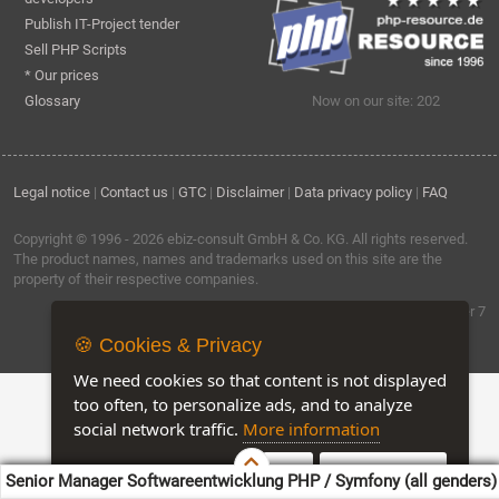
Publish IT-Project tender
Sell PHP Scripts
* Our prices
Glossary
Now on our site: 202
Legal notice
|
Contact us
|
GTC
|
Disclaimer
|
Data privacy policy
|
FAQ
Copyright © 1996 - 2026
ebiz-consult GmbH & Co. KG
. All rights reserved.
The product names, names and trademarks used on this site are the
property of their respective companies.
Software by ebiz-trader 7
🍪 Cookies & Privacy
We need cookies so that content is not displayed
too often, to personalize ads, and to analyze
social network traffic.
More information
Accept
Customise Cookies
Senior Manager Softwareentwicklung PHP / Symfony (all genders)