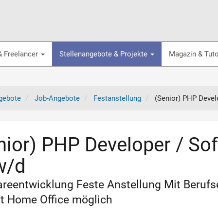
& Freelancer
Stellenangebote & Projekte
Magazin & Tuto
gebote
Job-Angebote
Festanstellung
(Senior) PHP Devel
nior) PHP Developer / So
w/d
reentwicklung Feste Anstellung Mit Beruf
it Home Office möglich