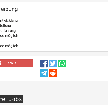
reibung
ntwicklung
tellung
serfahrung
ice möglich
ice möglich
Details
re Jobs