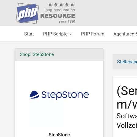
Start
PHP Scripte
PHP-Forum
Agenturen 
Shop: StepStone
Stellenan
(Se
m/
Softwa
Vollze
StepStone