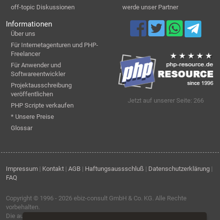
off-topic Diskussionen
werde unser Partner
Informationen
Über uns
Für Internetagenturen und PHP-
Freelancer
Für Anwender und
Softwareentwickler
Projektausschreibung
veröffentlichen
Jetzt auf unserer Seite: 266
PHP Scripte verkaufen
* Unsere Preise
Glossar
Impressum
|
Kontakt
|
AGB
|
Haftungsaussschluß
|
Datenschutzerklärung
|
FAQ
Copyright © 1996 - 2026
ebiz-consult GmbH & Co. KG
. Alle Rechte
vorbehalten.
Die auf dieser Seite verwendeten Produktbezeichnungen, Namen und