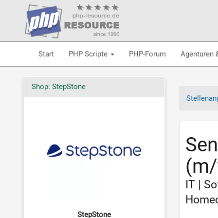
Start
PHP Scripte
PHP-Forum
Agenturen 
Shop: StepStone
Stellenan
Sen
(m/
IT | S
Homeof
StepStone