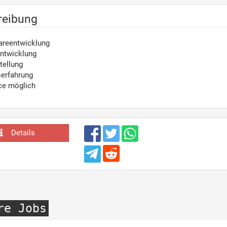
reibung
wareentwicklung
Entwicklung
tellung
serfahrung
ce möglich
Details
re Jobs