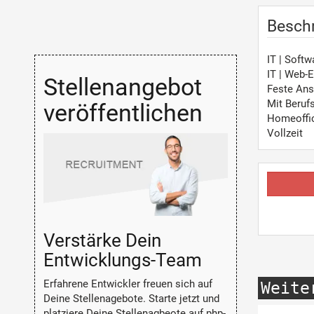
Besch
IT | Soft
IT | Web-
Stellenangebot
Feste Ans
Mit Beruf
veröffentlichen
Homeoffi
Vollzeit
Verstärke Dein
Entwicklungs-Team
Erfahrene Entwickler freuen sich auf
Weite
Deine Stellenagebote. Starte jetzt und
platziere Deine Stellenagbeote auf php-