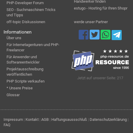
Handwerker finden
PHP-Developer Forum
estugo - Hosting für Ihren Shopr
SEO - Suchmaschinen Tricks
und Tipps
off-topic Diskussionen
werde unser Partner
Informationen
Über uns
Für Internetagenturen und PHP-
Freelancer
Für Anwender und
Softwareentwickler
Projektausschreibung
veröffentlichen
Jetzt auf unserer Seite: 217
PHP Scripte verkaufen
* Unsere Preise
Glossar
Impressum
|
Kontakt
|
AGB
|
Haftungsaussschluß
|
Datenschutzerklärung
|
FAQ