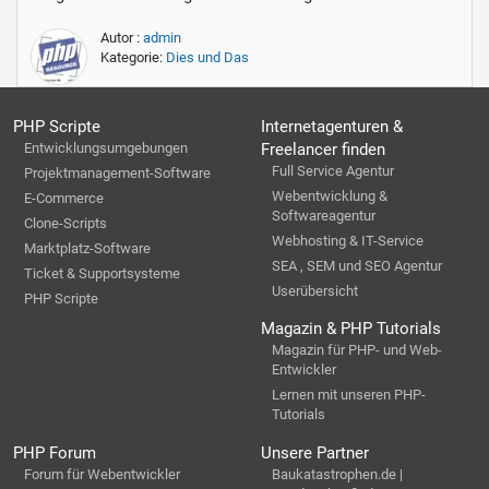
Autor :
admin
Kategorie:
Dies und Das
PHP Scripte
Internetagenturen &
Entwicklungsumgebungen
Freelancer finden
Full Service Agentur
Projektmanagement-Software
Webentwicklung &
E-Commerce
Softwareagentur
Clone-Scripts
Webhosting & IT-Service
Marktplatz-Software
SEA , SEM und SEO Agentur
Ticket & Supportsysteme
Userübersicht
PHP Scripte
Magazin & PHP Tutorials
Magazin für PHP- und Web-
Entwickler
Lernen mit unseren PHP-
Tutorials
PHP Forum
Unsere Partner
Forum für Webentwickler
Baukatastrophen.de |