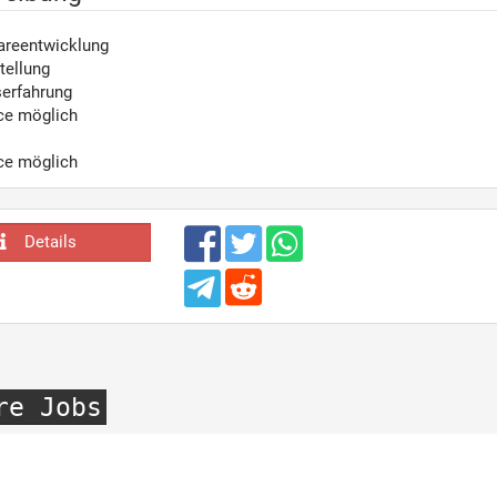
wareentwicklung
tellung
serfahrung
ce möglich
ce möglich
Details
re Jobs