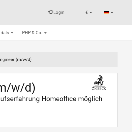
Login
€
rials
PHP & Co.
Engineer (m/w/d)
(m/w/d)
erufserfahrung Homeoffice möglich