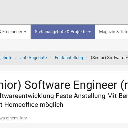
& Freelancer
Stellenangebote & Projekte
Magazin & Tuto
gebote
Job-Angebote
Festanstellung
(Senior) Software 
nior) Software Engineer 
oftwareentwicklung Feste Anstellung Mit B
it Homeoffice möglich
twa einem Jahr