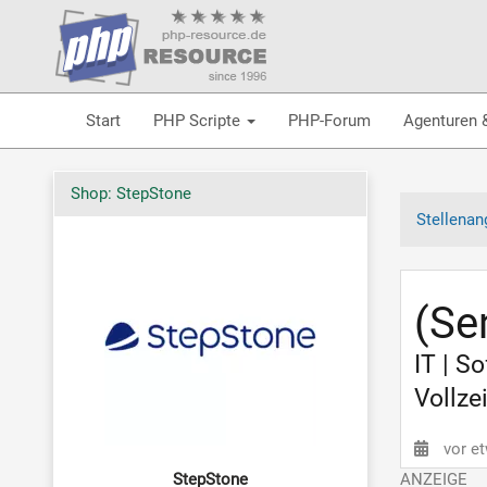
Start
PHP Scripte
PHP-Forum
Agenturen 
Shop: StepStone
Stellenan
(Se
IT | S
Vollze
vor e
StepStone