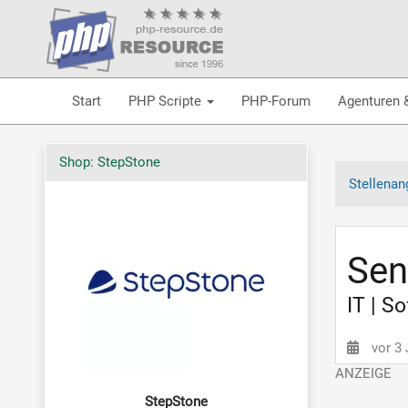
Start
PHP Scripte
PHP-Forum
Agenturen 
Shop: StepStone
Stellenan
Sen
IT | S
vor 3
StepStone