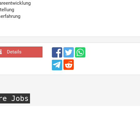
wareentwicklung
tellung
serfahrung
Details
re Jobs