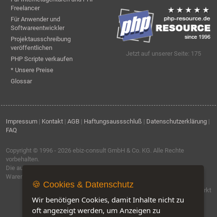
Freelancer
Für Anwender und
Softwareentwickler
Projektausschreibung
veröffentlichen
Jetzt auf unserer Seite: 175
PHP Scripte verkaufen
* Unsere Preise
Glossar
Impressum
|
Kontakt
|
AGB
|
Haftungsaussschluß
|
Datenschutzerklärung
|
FAQ
Copyright © 1996 - 2026
ebiz-consult GmbH & Co. KG
. Alle Rechte
vorbehalten.
Die auf dieser Seite verwendeten Produktbezeichnungen, Namen und
Warenzeichen sind Eigentum der jeweiligen Firmen.
🍪 Cookies & Datenschutz
Software by IQ-Markt
Wir benötigen Cookies, damit Inhalte nicht zu
oft angezeigt werden, um Anzeigen zu