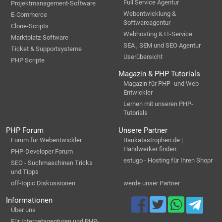
Full Service Agentur
Projektmanagement-Software
Webentwicklung &
E-Commerce
Softwareagentur
Clone-Scripts
Webhosting & IT-Service
Marktplatz-Software
SEA , SEM und SEO Agentur
Ticket & Supportsysteme
Userübersicht
PHP Scripte
Magazin & PHP Tutorials
Magazin für PHP- und Web-
Entwickler
Lernen mit unseren PHP-
Tutorials
PHP Forum
Unsere Partner
Forum für Webentwickler
Baukatastrophen.de |
Handwerker finden
PHP-Developer Forum
estugo - Hosting für Ihren Shopr
SEO - Suchmaschinen Tricks
und Tipps
off-topic Diskussionen
werde unser Partner
Informationen
Über uns
Für Internetagenturen und PHP-