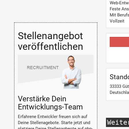
Web-Entw
Feste Ans
Mit Beruf
Vollzeit
Stellenangebot
veröffentlichen
Stand
33333
Güt
Deutschl
Verstärke Dein
Entwicklungs-Team
Erfahrene Entwickler freuen sich auf
Weite
Deine Stellenagebote. Starte jetzt und
platziere Deine Stellenagbeote auf php-