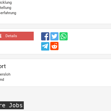
icklung
tellung
serfahrung
Details
ort
ersloh
and
re Jobs