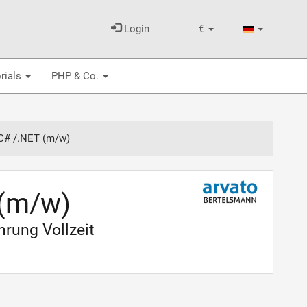
Login
€
rials
PHP & Co.
 C# /.NET (m/w)
 (m/w)
rung Vollzeit