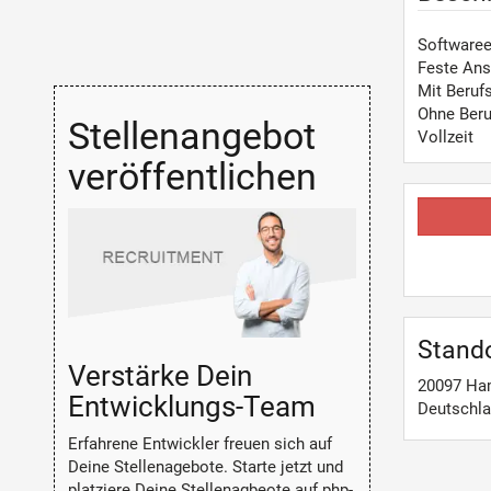
Softwaree
Feste Ans
Mit Beruf
Ohne Beru
Stellenangebot
Vollzeit
veröffentlichen
Stand
Verstärke Dein
20097
Ha
Entwicklungs-Team
Deutschl
Erfahrene Entwickler freuen sich auf
Deine Stellenagebote. Starte jetzt und
platziere Deine Stellenagbeote auf php-