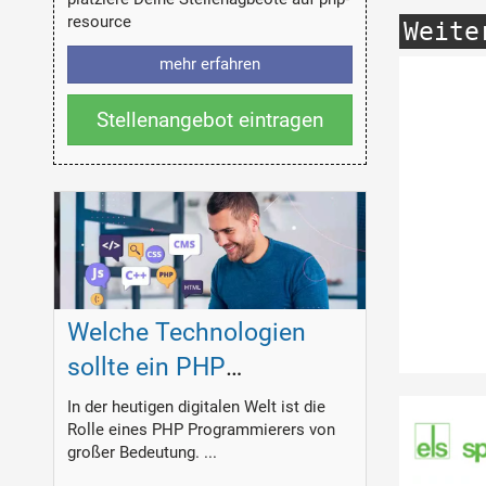
resource
Weite
mehr erfahren
Stellenangebot eintragen
Welche Technologien
sollte ein PHP
Programmierer
In der heutigen digitalen Welt ist die
Rolle eines PHP Programmierers von
beherrschen?
großer Bedeutung. ...