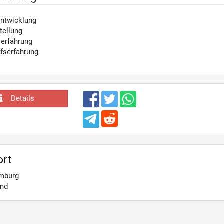
ntwicklung
tellung
serfahrung
fserfahrung
Details
ort
mburg
and