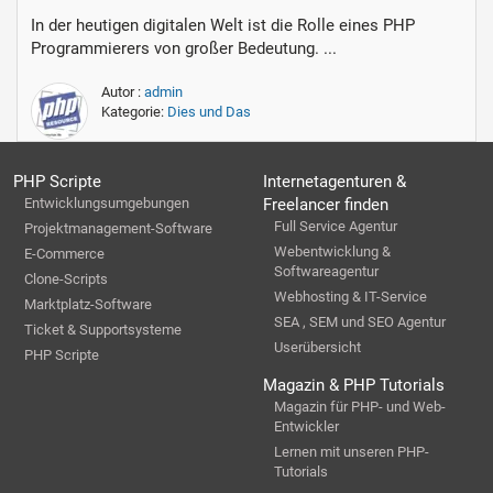
In der heutigen digitalen Welt ist die Rolle eines PHP
Programmierers von großer Bedeutung. ...
Autor :
admin
Kategorie:
Dies und Das
PHP Scripte
Internetagenturen &
Entwicklungsumgebungen
Freelancer finden
Full Service Agentur
Projektmanagement-Software
Webentwicklung &
E-Commerce
Softwareagentur
Clone-Scripts
Webhosting & IT-Service
Marktplatz-Software
SEA , SEM und SEO Agentur
Ticket & Supportsysteme
Userübersicht
PHP Scripte
Magazin & PHP Tutorials
Magazin für PHP- und Web-
Entwickler
Lernen mit unseren PHP-
Tutorials