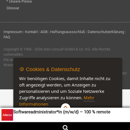
* Unsere Preise
Glossar
Impressum
|
Kontakt
|
AGB
|
Haftungsaussschluß
|
Datenschutzerklärung
|
FAQ
Copyright © 1996 - 2026
ebiz-consult GmbH & Co. KG
. Alle Rechte
vorbehalten.
Die auf dieser Seite verwendeten Produktbezeichnungen, Namen und
Warenzeichen sind Eigentum der jeweiligen Firmen.
🍪 Cookies & Datenschutz
Software by IQ-Markt
Wir benötigen Cookies, damit Inhalte nicht zu
oft angezeigt werden, um Anzeigen zu
personalisieren und um Soziale Netzwerke
Zugriffe analysieren zu können.
Mehr
Informationen
Softwareadministrator*in (m/w/d) – 100 % remote
Akzeptieren
Customise Cookies