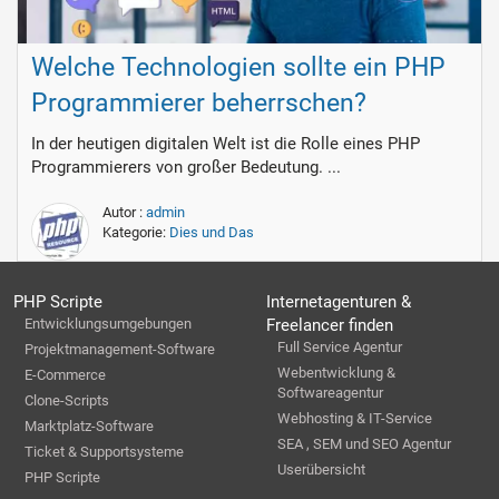
Welche Technologien sollte ein PHP
Programmierer beherrschen?
In der heutigen digitalen Welt ist die Rolle eines PHP
Programmierers von großer Bedeutung. ...
Autor :
admin
Kategorie:
Dies und Das
PHP Scripte
Internetagenturen &
Entwicklungsumgebungen
Freelancer finden
Full Service Agentur
Projektmanagement-Software
Webentwicklung &
E-Commerce
Softwareagentur
Clone-Scripts
Webhosting & IT-Service
Marktplatz-Software
SEA , SEM und SEO Agentur
Ticket & Supportsysteme
Userübersicht
PHP Scripte