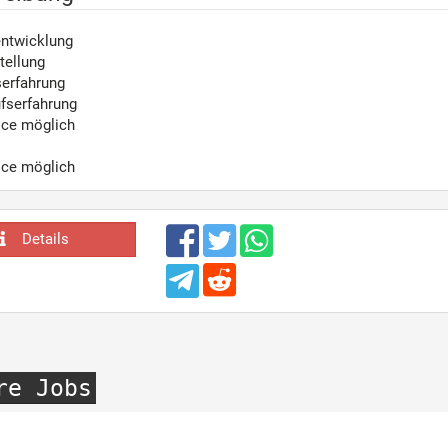
ntwicklung
tellung
serfahrung
fserfahrung
ice möglich
ice möglich
Details
re Jobs