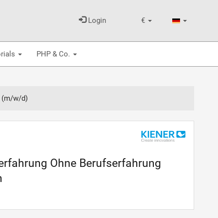
Login
€
rials
PHP & Co.
 (m/w/d)
serfahrung Ohne Berufserfahrung
h