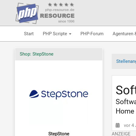
Start
PHP Scripte
PHP-Forum
Agenturen 
Shop: StepStone
Stellenan
Sof
Softwa
Home O
vor 4
StepStone