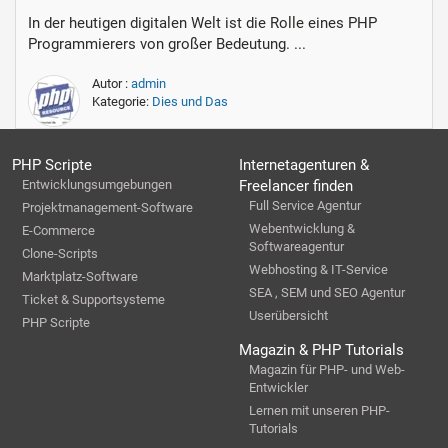
In der heutigen digitalen Welt ist die Rolle eines PHP
Programmierers von großer Bedeutung. ...
Autor :
admin
Kategorie:
Dies und Das
PHP Scripte
Internetagenturen &
Entwicklungsumgebungen
Freelancer finden
Full Service Agentur
Projektmanagement-Software
Webentwicklung &
E-Commerce
Softwareagentur
Clone-Scripts
Webhosting & IT-Service
Marktplatz-Software
SEA , SEM und SEO Agentur
Ticket & Supportsysteme
Userübersicht
PHP Scripte
Magazin & PHP Tutorials
Magazin für PHP- und Web-
Entwickler
Lernen mit unseren PHP-
Tutorials