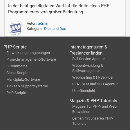
In der heutigen digitalen Welt ist die Rolle eines PHP
Programmierers von großer Bedeutung. ...
Autor :
admin
Kategorie:
Dies und Das
PHP Scripte
Internetagenturen &
Entwicklungsumgebungen
Freelancer finden
Full Service Agentur
Projektmanagement-Software
Webentwicklung &
E-Commerce
Softwareagentur
Clone-Scripts
Webhosting & IT-Service
Marktplatz-Software
SEA , SEM und SEO Agentur
Ticket & Supportsysteme
Userübersicht
PHP Scripte
Magazin & PHP Tutorials
Magazin für PHP- und Web-
Entwickler
Lernen mit unseren PHP-
Tutorials