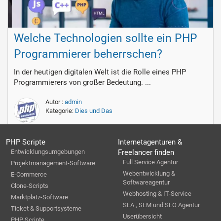
Welche Technologien sollte ein PHP
Programmierer beherrschen?
In der heutigen digitalen Welt ist die Rolle eines PHP
Programmierers von großer Bedeutung. ...
Autor :
admin
Kategorie:
Dies und Das
PHP Scripte
Internetagenturen &
Entwicklungsumgebungen
Freelancer finden
Full Service Agentur
Projektmanagement-Software
Webentwicklung &
E-Commerce
Softwareagentur
Clone-Scripts
Webhosting & IT-Service
Marktplatz-Software
SEA , SEM und SEO Agentur
Ticket & Supportsysteme
Userübersicht
PHP Scripte