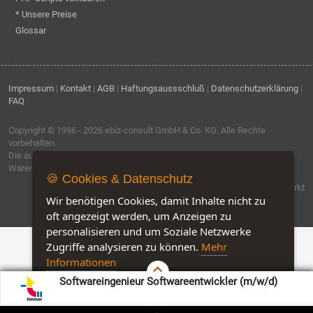
* Unsere Preise
Glossar
Impressum
|
Kontakt
|
AGB
|
Haftungsaussschluß
|
Datenschutzerklärung
|
FAQ
Copyright © 1996 - 2026
ebiz-consult GmbH & Co. KG
. Alle Rechte
vorbehalten.
Die auf dieser Seite verwendeten Produktbezeichnungen, Namen und
Warenzeichen sind Eigentum der jeweiligen Firmen.
🍪 Cookies & Datenschutz
Software by IQ-Markt
Wir benötigen Cookies, damit Inhalte nicht zu
oft angezeigt werden, um Anzeigen zu
personalisieren und um Soziale Netzwerke
Zugriffe analysieren zu können.
Mehr
Informationen
Softwareingenieur Softwareentwickler (m/w/d)
Akzeptieren
Customise Cookies