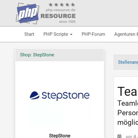
Start
PHP Scripte
PHP-Forum
Agenturen 
Shop: StepStone
Stellenan
Tea
Teamle
Person
mögli
StepStone
vor 4