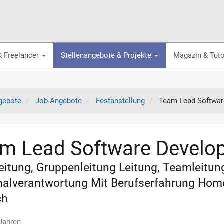
& Freelancer
Stellenangebote & Projekte
Magazin & Tuto
gebote
Job-Angebote
Festanstellung
Team Lead Softwar
m Lead Software Develo
itung, Gruppenleitung Leitung, Teamleitun
alverantwortung Mit Berufserfahrung Home 
ch
 Jahren