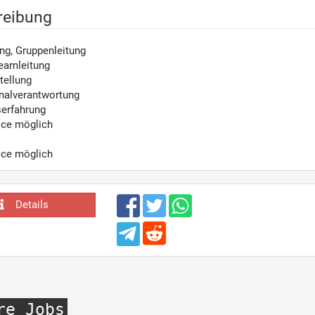
reibung
ng, Gruppenleitung
Teamleitung
tellung
nalverantwortung
serfahrung
ice möglich
ice möglich
Details
re Jobs