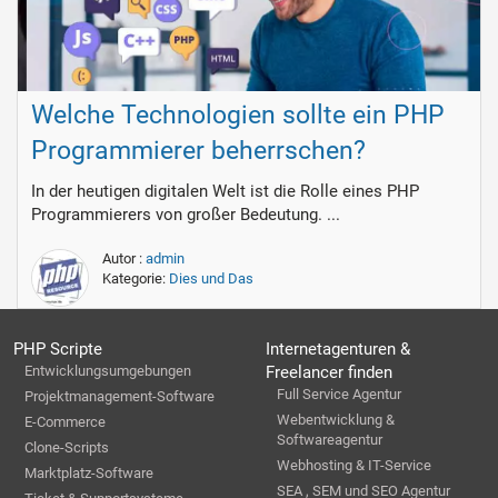
Welche Technologien sollte ein PHP
Programmierer beherrschen?
In der heutigen digitalen Welt ist die Rolle eines PHP
Programmierers von großer Bedeutung. ...
Autor :
admin
Kategorie:
Dies und Das
PHP Scripte
Internetagenturen &
Entwicklungsumgebungen
Freelancer finden
Full Service Agentur
Projektmanagement-Software
Webentwicklung &
E-Commerce
Softwareagentur
Clone-Scripts
Webhosting & IT-Service
Marktplatz-Software
SEA , SEM und SEO Agentur