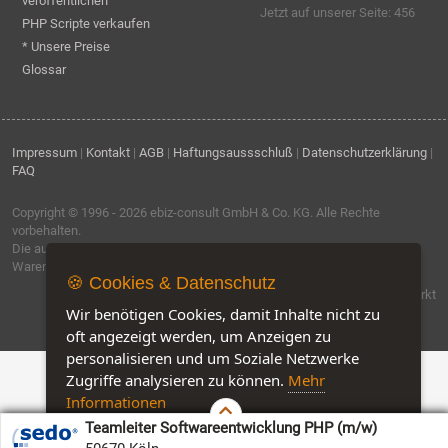
veröffentlichen
Jetzt auf unserer Seite: 456
PHP Scripte verkaufen
* Unsere Preise
Glossar
Impressum
|
Kontakt
|
AGB
|
Haftungsaussschluß
|
Datenschutzerklärung
|
FAQ
Copyright © 1996 - 2026
ebiz-consult GmbH & Co. KG
. Alle Rechte
vorbehalten.
Die auf dieser Seite verwendeten Produktbezeichnungen, Namen und
Warenzeichen sind Eigentum der jeweiligen Firmen.
🍪 Cookies & Datenschutz
Software by IQ-Markt
Wir benötigen Cookies, damit Inhalte nicht zu
oft angezeigt werden, um Anzeigen zu
personalisieren und um Soziale Netzwerke
Zugriffe analysieren zu können.
Mehr
Informationen
Teamleiter Softwareentwicklung PHP (m/w)
Akzeptieren
Customise Cookies