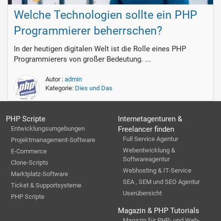
Welche Technologien sollte ein PHP
Programmierer beherrschen?
In der heutigen digitalen Welt ist die Rolle eines PHP
Programmierers von großer Bedeutung. ...
Autor :
admin
Kategorie:
Dies und Das
PHP Scripte
Internetagenturen &
Entwicklungsumgebungen
Freelancer finden
Full Service Agentur
Projektmanagement-Software
Webentwicklung &
E-Commerce
Softwareagentur
Clone-Scripts
Webhosting & IT-Service
Marktplatz-Software
SEA , SEM und SEO Agentur
Ticket & Supportsysteme
Userübersicht
PHP Scripte
Magazin & PHP Tutorials
Magazin für PHP- und Web-