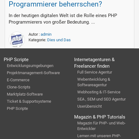
Programmierer beherrschen?
In der heutigen digitalen Welt ist die Rolle eines PHP
Programmierers von großer Bedeutung. ...
Autor :
admin
Kategorie:
Dies und Das
PHP Scripte
Internetagenturen &
Entwicklungsumgebungen
Freelancer finden
Full Service Agentur
Projektmanagement-Software
Webentwicklung &
E-Commerce
Softwareagentur
Clone-Scripts
Webhosting & IT-Service
Marktplatz-Software
SEA , SEM und SEO Agentur
Ticket & Supportsysteme
Userübersicht
PHP Scripte
Magazin & PHP Tutorials
Magazin für PHP- und Web-
Entwickler
Lernen mit unseren PHP-