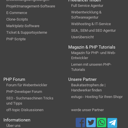
Freelancer finden
Full Service Agentur
Projektmanagement-Software
Webentwicklung &
E-Commerce
Softwareagentur
Clone-Scripts
Webhosting & IT-Service
Marktplatz-Software
SEA , SEM und SEO Agentur
Ticket & Supportsysteme
Userübersicht
PHP Scripte
Magazin & PHP Tutorials
Magazin für PHP- und Web-
Entwickler
Lernen mit unseren PHP-
Tutorials
PHP Forum
Unsere Partner
Forum für Webentwickler
Baukatastrophen.de |
Handwerker finden
PHP-Developer Forum
estugo - Hosting für Ihren Shopr
SEO - Suchmaschinen Tricks
und Tipps
off-topic Diskussionen
werde unser Partner
Informationen
Über uns