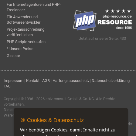
Für Internetagenturen und PHP-
Freelancer
Für Anwender und
Softwareentwickler
Projektausschreibung
veröffentlichen
Jetzt auf unserer Seite: 433
PHP Scripte verkaufen
* Unsere Preise
Glossar
Impressum
|
Kontakt
|
AGB
|
Haftungsaussschluß
|
Datenschutzerklärung
|
FAQ
Copyright © 1996 - 2026
ebiz-consult GmbH & Co. KG
. Alle Rechte
vorbehalten.
Die auf dieser Seite verwendeten Produktbezeichnungen, Namen und
Warenzeichen sind Eigentum der jeweiligen Firmen.
🍪 Cookies & Datenschutz
Software by IQ-Markt
Wir benötigen Cookies, damit Inhalte nicht zu