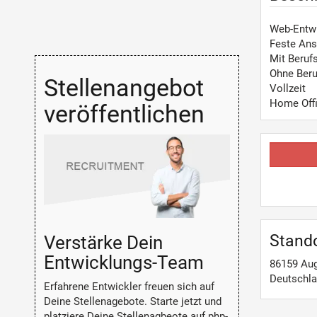
Web-Entw
Feste Ans
Mit Beruf
Ohne Beru
Stellenangebot
Vollzeit
Home Off
veröffentlichen
Stand
Verstärke Dein
Entwicklungs-Team
86159
Au
Deutschl
Erfahrene Entwickler freuen sich auf
Deine Stellenagebote. Starte jetzt und
platziere Deine Stellenagbeote auf php-