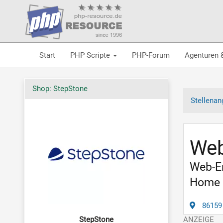
Start
PHP Scripte
PHP-Forum
Agenturen 
Shop: StepStone
Stellenan
Web
Web-En
Home 
86159
StepStone