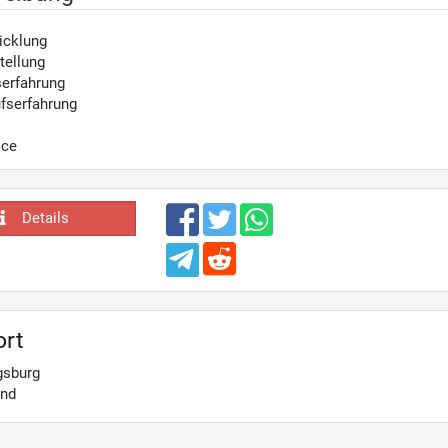
icklung
tellung
serfahrung
fserfahrung
ice
Details
ort
gsburg
and