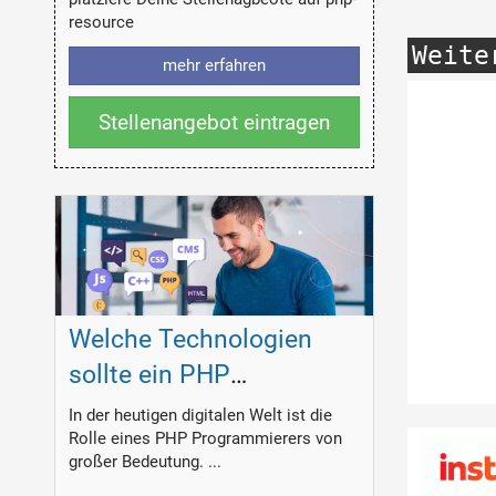
resource
Weite
mehr erfahren
Stellenangebot eintragen
Welche Technologien
sollte ein PHP
Programmierer
In der heutigen digitalen Welt ist die
Rolle eines PHP Programmierers von
beherrschen?
großer Bedeutung. ...