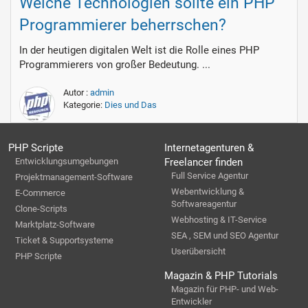
Welche Technologien sollte ein PHP
Programmierer beherrschen?
In der heutigen digitalen Welt ist die Rolle eines PHP
Programmierers von großer Bedeutung. ...
Autor :
admin
Kategorie:
Dies und Das
PHP Scripte
Internetagenturen &
Entwicklungsumgebungen
Freelancer finden
Full Service Agentur
Projektmanagement-Software
Webentwicklung &
E-Commerce
Softwareagentur
Clone-Scripts
Webhosting & IT-Service
Marktplatz-Software
SEA , SEM und SEO Agentur
Ticket & Supportsysteme
Userübersicht
PHP Scripte
Magazin & PHP Tutorials
Magazin für PHP- und Web-
Entwickler