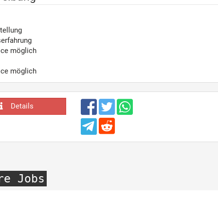
tellung
serfahrung
ice möglich
ice möglich
Details
re Jobs