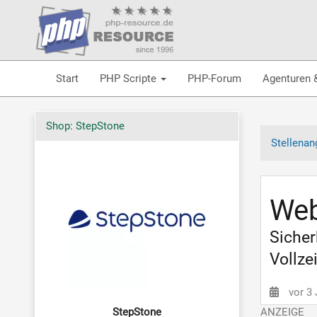
Start
PHP Scripte
PHP-Forum
Agenturen 
Shop: StepStone
Stellenan
Web
Sicher
Vollze
vor 3
StepStone