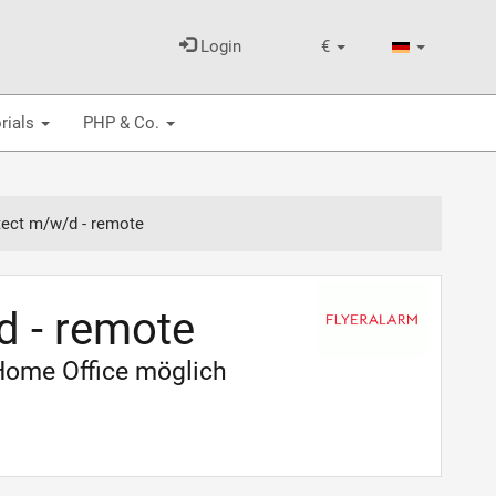
Login
€
rials
PHP & Co.
tect m/w/d - remote
d - remote
 Home Office möglich