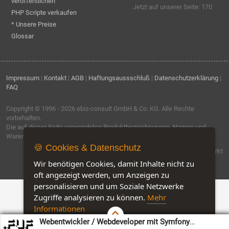
veröffentlichen
Jetzt auf unserer Seite: 170
PHP Scripte verkaufen
* Unsere Preise
Glossar
Impressum
|
Kontakt
|
AGB
|
Haftungsaussschluß
|
Datenschutzerklärung
|
FAQ
Copyright © 1996 - 2026
ebiz-consult GmbH & Co. KG
. Alle Rechte
vorbehalten.
Die auf dieser Seite verwendeten Produktbezeichnungen, Namen und
Warenzeichen sind Eigentum der jeweiligen Firmen.
🍪 Cookies & Datenschutz
Software by IQ-Markt
Wir benötigen Cookies, damit Inhalte nicht zu
oft angezeigt werden, um Anzeigen zu
personalisieren und um Soziale Netzwerke
Zugriffe analysieren zu können.
Mehr
Informationen
Webentwickler / Webdeveloper mit Symfony
Akzeptieren
Customise Cookies