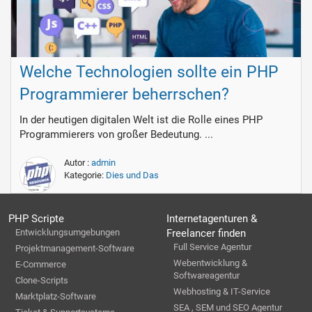
Welche Technologien sollte ein PHP
Programmierer beherrschen?
In der heutigen digitalen Welt ist die Rolle eines PHP
Programmierers von großer Bedeutung. ...
Autor :
admin
Kategorie:
Dies und Das
PHP Scripte
Internetagenturen &
Entwicklungsumgebungen
Freelancer finden
Full Service Agentur
Projektmanagement-Software
Webentwicklung &
E-Commerce
Softwareagentur
Clone-Scripts
Webhosting & IT-Service
Marktplatz-Software
SEA , SEM und SEO Agentur