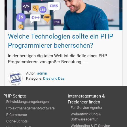
Welche Technologien sollte ein PHP
Programmierer beherrschen?
In der heutigen digitalen Welt ist die Rolle eines PHP
Programmierers von großer Bedeutung. ...
Autor :
admin
Kategorie:
Dies und Das
PHP Scripte
Internetagenturen &
Entwicklungsumgebungen
Freelancer finden
Full Service Agentur
Projektmanagement-Software
Webentwicklung &
E-Commerce
Softwareagentur
Clone-Scripts
Webhosting & IT-Service