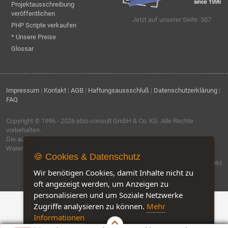
Projektausschreibung
veröffentlichen
Jetzt auf unserer Seite: 307
PHP Scripte verkaufen
* Unsere Preise
Glossar
Impressum
|
Kontakt
|
AGB
|
Haftungsaussschluß
|
Datenschutzerklärung
|
FAQ
Copyright © 1996 - 2026
ebiz-consult GmbH & Co. KG
. Alle Rechte
vorbehalten.
Die auf dieser Seite verwendeten Produktbezeichnungen, Namen und
Warenzeichen sind Eigentum der jeweiligen Firmen.
🍪 Cookies & Datenschutz
Software by IQ-Markt
Wir benötigen Cookies, damit Inhalte nicht zu
oft angezeigt werden, um Anzeigen zu
personalisieren und um Soziale Netzwerke
Zugriffe analysieren zu können.
Mehr
Informationen