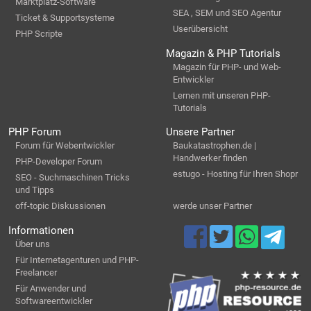
Marktplatz-Software
SEA , SEM und SEO Agentur
Ticket & Supportsysteme
Userübersicht
PHP Scripte
Magazin & PHP Tutorials
Magazin für PHP- und Web-
Entwickler
Lernen mit unseren PHP-
Tutorials
PHP Forum
Unsere Partner
Forum für Webentwickler
Baukatastrophen.de |
Handwerker finden
PHP-Developer Forum
estugo - Hosting für Ihren Shopr
SEO - Suchmaschinen Tricks
und Tipps
off-topic Diskussionen
werde unser Partner
Informationen
Über uns
Für Internetagenturen und PHP-
Freelancer
Für Anwender und
Softwareentwickler