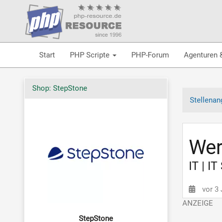
Start
PHP Scripte
PHP-Forum
Agenturen 
Shop: StepStone
Stellenan
Wer
IT | I
vor 3
StepStone