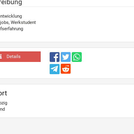
reibung
ntwicklung
jobs, Werkstudent
fserfahrung
Details
ort
pzig
and