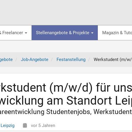
& Freelancer
Stellenangebote & Projekte
Magazin & Tuto
gebote
Job-Angebote
Festanstellung
Werkstudent (m/w/d
kstudent (m/w/d) für uns
wicklung am Standort Lei
reentwicklung Studentenjobs, Werkstudent 
Leipzig
vor 5 Jahren