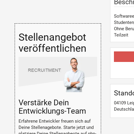
Besch
Softwaree
Studenten
Ohne Beru
Stellenangebot
Teilzeit
veröffentlichen
Stand
Verstärke Dein
04109
Lei
Entwicklungs-Team
Deutschl
Erfahrene Entwickler freuen sich auf
Deine Stellenagebote. Starte jetzt und
platziere Deine Stellenagbeote auf php-