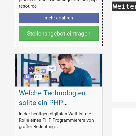
Weite
resource
mehr erfahren
Stellenangebot eintragen
Welche Technologien
sollte ein PHP
Programmierer
In der heutigen digitalen Welt ist die
Rolle eines PHP Programmierers von
beherrschen?
großer Bedeutung. ...