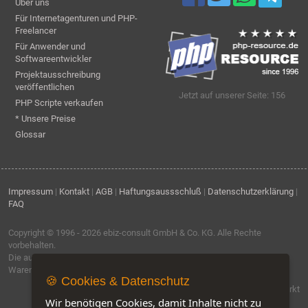
Über uns
Für Internetagenturen und PHP-
Freelancer
Für Anwender und
Softwareentwickler
Projektausschreibung
veröffentlichen
Jetzt auf unserer Seite: 156
PHP Scripte verkaufen
* Unsere Preise
Glossar
Impressum
|
Kontakt
|
AGB
|
Haftungsaussschluß
|
Datenschutzerklärung
|
FAQ
Copyright © 1996 - 2026
ebiz-consult GmbH & Co. KG
. Alle Rechte
vorbehalten.
Die auf dieser Seite verwendeten Produktbezeichnungen, Namen und
Warenzeichen sind Eigentum der jeweiligen Firmen.
🍪 Cookies & Datenschutz
Software by IQ-Markt
Wir benötigen Cookies, damit Inhalte nicht zu