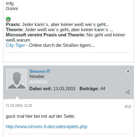
mfg
Günni
Praxis:
Jeder kann´s, aber keiner weiß wie´s geht...
Theorie:
Jeder weiß wie´s geht, aber keiner kann´s ...
Microsoft vereint Praxis und Theorie:
Nix geht und keiner
weiß warum
City-Tiger
- Online durch die Straßen tigern...
Simons-IT
Newbie
Dabei seit:
13.03.2003
Beiträge:
44
21.03.2003, 11:22
#10
guck mal hier bei mir auf der Seite:
http://www.simons-it.de/codesniplets.php