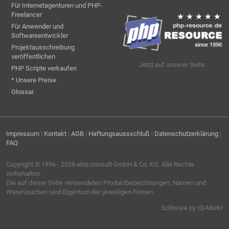
Für Internetagenturen und PHP-
Freelancer
Für Anwender und
Softwareentwickler
Projektausschreibung
veröffentlichen
Jetzt auf unserer Seite:
PHP Scripte verkaufen
* Unsere Preise
Glossar
Impressum
|
Kontakt
|
AGB
|
Haftungsaussschluß
|
Datenschutzerklärung
|
FAQ
Copyright © 1996 - 2026
ebiz-consult GmbH & Co. KG
. Alle Rechte
vorbehalten.
Die auf dieser Seite verwendeten Produktbezeichnungen, Namen und
Warenzeichen sind Eigentum der jeweiligen Firmen.
Software by IQ-Markt