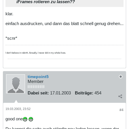
iFrames rotieren zu lassen??
klar.
einfach ausdrucken, und dann das blatt schnell genug drehen...
*scnr*
I don't believe in rebirth. Actually, I never did in my whole lives.
timepoint5
Member
Dabei seit:
17.01.2003
Beiträge:
454
19.03.2003, 23:52
#4
good one
Du kannst die seite auch ständig neu laden lassen, wenn der