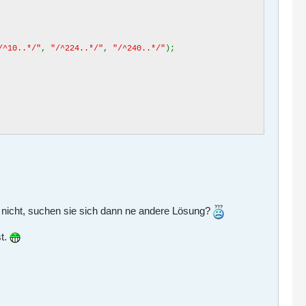
/^10..*/"
,
"/^224..*/"
,
"/^240..*/"
);
 nicht, suchen sie sich dann ne andere Lösung?
st.