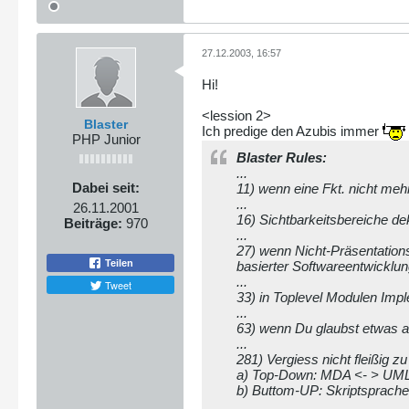
27.12.2003, 16:57
Hi!
<lession 2>
Blaster
Ich predige den Azubis immer
PHP Junior
Blaster Rules:
...
Dabei seit:
11) wenn eine Fkt. nicht mehr
...
26.11.2001
16) Sichtbarkeitsbereiche dek
Beiträge:
970
...
27) wenn Nicht-Präsentations
Teilen
basierter Softwareentwicklu
...
Tweet
33) in Toplevel Modulen Imp
...
63) wenn Du glaubst etwas a
...
281) Vergiess nicht fleißig z
a) Top-Down: MDA <- > UML 
b) Buttom-UP: Skriptsprache
...