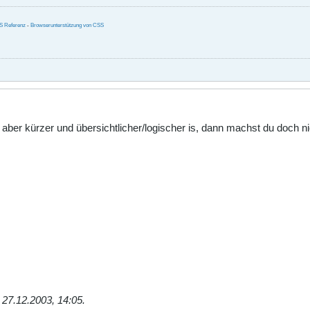
S Referenz
-
Browserunterstützung von CSS
, aber kürzer und übersichtlicher/logischer is, dann machst du doch n
;
27.12.2003, 14:05
.