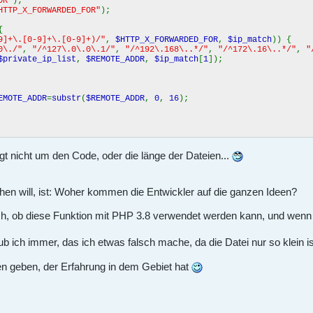
DR"
);
HTTP_X_FORWARDED_FOR"
);
{
9]+\.[0-9]+\.[0-9]+)/"
,
$HTTP_X_FORWARDED_FOR
,
$ip_match
)) {
0\./"
,
"/^127\.0\.0\.1/"
,
"/^192\.168\..*/"
,
"/^172\.16\..*/"
,
"
$private_ip_list
,
$REMOTE_ADDR
,
$ip_match
[
1
]);
EMOTE_ADDR
=
substr
(
$REMOTE_ADDR
,
0
,
16
);
agt nicht um den Code, oder die länge der Dateien...
en will, ist: Woher kommen die Entwickler auf die ganzen Ideen?
ch, ob diese Funktion mit PHP 3.8 verwendet werden kann, und wenn
 ich immer, das ich etwas falsch mache, da die Datei nur so klein i
n geben, der Erfahrung in dem Gebiet hat