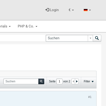
Login
€
rials
PHP & Co.
Seite
von
2
Filter
#1