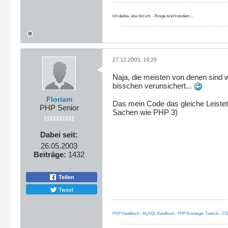
Ich denke, also bin ich. - Einige sind trotzdem...
27.12.2003, 14:29
Naja, die meisten von denen sind w
bisschen verunsichert...
Floriam
Das mein Code das gleiche Leistet
PHP Senior
Sachen wie PHP 3)
Dabei seit:
26.05.2003
Beiträge:
1432
Teilen
Tweet
PHP Handbuch
-
MySQL Handbuch
-
PHP Einsteiger Tutorial
-
CS