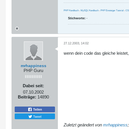
PHP Handbuch
-
MySQL Handbuch
-
PHP Einsteiger Tutorial
-
CS
Stichworte:
-
27.12.2003, 14:02
wenn dein code das gleiche leistet
mrhappiness
PHP Guru
Dabei seit:
07.10.2002
Beiträge:
14890
Teilen
Tweet
Zuletzt geändert von
mrhappiness