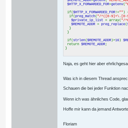
$REMOTE_ADDR
=
getenv
(
"REMOTE_AD
$HTTP_X_FORWARDED_FOR
=
getenv
(
"
if(
$HTTP_X_FORWARDED_FOR
!=
""
) 
if(
preg_match
(
"/^([0-9]+\.[0-
$private_ip_list
= array(
"/^
$REMOTE_ADDR
=
preg_replace
(
}
}
if(
strlen
(
$REMOTE_ADDR
)>
16
)
$R
return
$REMOTE_ADDR
;
}
Naja, es geht hier aber ehrlichges
Was ich in diesem Thread ansprech
Schauen die bei jeder Funktion na
Wenn ich was ähnliches Code, glaub
Hoffe mir kann da jemand Antworte
Floriam