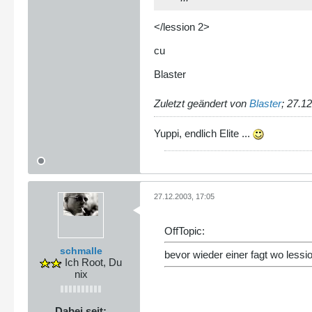
</lession 2>
cu
Blaster
Zuletzt geändert von
Blaster
;
27.12
Yuppi, endlich Elite ...
27.12.2003, 17:05
OffTopic:
schmalle
bevor wieder einer fagt wo lessio
Ich Root, Du
nix
Dabei seit: