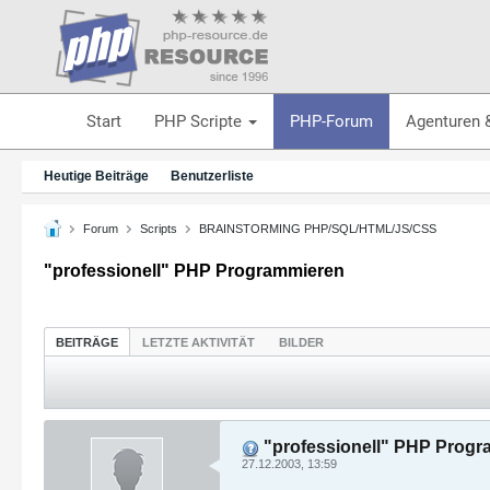
Start
PHP Scripte
PHP-Forum
Agenturen 
Heutige Beiträge
Benutzerliste
Forum
Scripts
BRAINSTORMING PHP/SQL/HTML/JS/CSS
"professionell" PHP Programmieren
BEITRÄGE
LETZTE AKTIVITÄT
BILDER
"professionell" PHP Prog
27.12.2003, 13:59