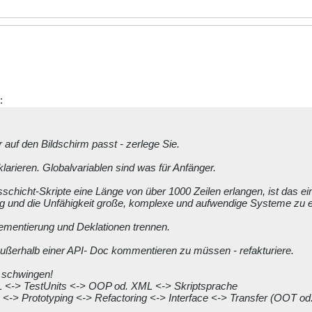
:
 auf den Bildschirm passt - zerlege Sie.
larieren. Globalvariablen sind was für Anfänger.
schicht-Skripte eine Länge von über 1000 Zeilen erlangen, ist das e
ng und die Unfähigkeit große, komplexe und aufwendige Systeme zu e
lementierung und Deklationen trennen.
ußerhalb einer API- Doc kommentieren zu müssen - refakturiere.
u schwingen!
<-> TestUnits <-> OOP od. XML <-> Skriptsprache
 <-> Prototyping <-> Refactoring <-> Interface <-> Transfer (OOT o