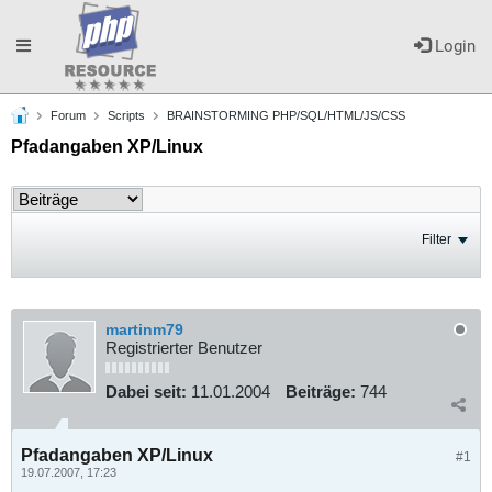
Toggle
Login
Forum
Scripts
BRAINSTORMING PHP/SQL/HTML/JS/CSS
navigation
Pfadangaben XP/Linux
Filter
martinm79
Registrierter Benutzer
Dabei seit:
11.01.2004
Beiträge:
744
Pfadangaben XP/Linux
#1
19.07.2007, 17:23