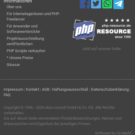
Informationen
Über uns
Für Internetagenturen und PHP-
Freelancer
Für Anwender und
Softwareentwickler
Projektausschreibung
veröffentlichen
Jetzt auf unserer Seite:
PHP Scripte verkaufen
* Unsere Preise
Glossar
Impressum
|
Kontakt
|
AGB
|
Haftungsaussschluß
|
Datenschutzerklärung
|
FAQ
Copyright © 1996 - 2026
ebiz-consult GmbH & Co. KG
. Alle Rechte
vorbehalten.
Die auf dieser Seite verwendeten Produktbezeichnungen, Namen und
Warenzeichen sind Eigentum der jeweiligen Firmen.
Software by IQ-Markt