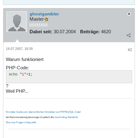
ghostgambler
Master
Dabei seit:
30.07.2004
Beiträge:
4620
19.07.2007, 18:39
#2
Warum funktioniert
PHP-Code:
echo
"1"
+
1
;
?
Weil PHP...
Ein netter Guide zum übersichtlichen Schreiben von PHP/MySQL-Code!
bei Klammersetzung bevorzuge ich jedoch die
JavaCoding-Standards
Wie man Fragen richtig stellt