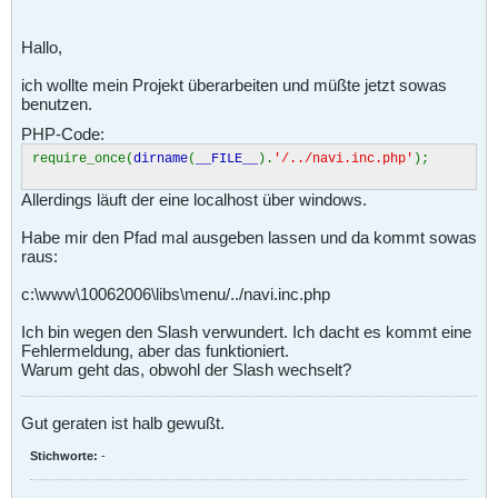
Hallo,
ich wollte mein Projekt überarbeiten und müßte jetzt sowas
benutzen.
PHP-Code:
require_once(
dirname
(
__FILE__
).
'/../navi.inc.php'
);
Allerdings läuft der eine localhost über windows.
Habe mir den Pfad mal ausgeben lassen und da kommt sowas
raus:
c:\www\10062006\libs\menu/../navi.inc.php
Ich bin wegen den Slash verwundert. Ich dacht es kommt eine
Fehlermeldung, aber das funktioniert.
Warum geht das, obwohl der Slash wechselt?
Gut geraten ist halb gewußt.
Stichworte:
-