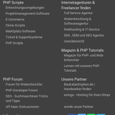
PHP Scripte
Internetagenturen &
Entwicklungsumgebungen
Freelancer finden
Full Service Agentur
Projektmanagement-Software
Webentwicklung &
E-Commerce
Softwareagentur
Clone-Scripts
Webhosting & IT-Service
Marktplatz-Software
SEA , SEM und SEO Agentur
Ticket & Supportsysteme
Userübersicht
PHP Scripte
Magazin & PHP Tutorials
Magazin für PHP- und Web-
Entwickler
Lernen mit unseren PHP-
Tutorials
PHP Forum
Unsere Partner
Forum für Webentwickler
Baukatastrophen.de |
Handwerker finden
PHP-Developer Forum
estugo - Hosting für Ihren Shopr
SEO - Suchmaschinen Tricks
und Tipps
off-topic Diskussionen
werde unser Partner