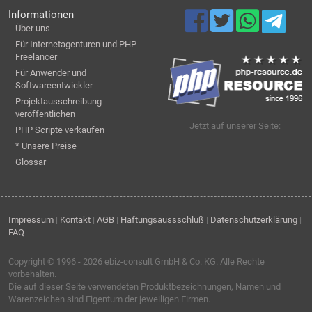
Informationen
Über uns
Für Internetagenturen und PHP-
Freelancer
Für Anwender und
Softwareentwickler
Projektausschreibung
veröffentlichen
Jetzt auf unserer Seite:
PHP Scripte verkaufen
* Unsere Preise
Glossar
Impressum
|
Kontakt
|
AGB
|
Haftungsaussschluß
|
Datenschutzerklärung
|
FAQ
Copyright © 1996 - 2026
ebiz-consult GmbH & Co. KG
. Alle Rechte
vorbehalten.
Die auf dieser Seite verwendeten Produktbezeichnungen, Namen und
Warenzeichen sind Eigentum der jeweiligen Firmen.