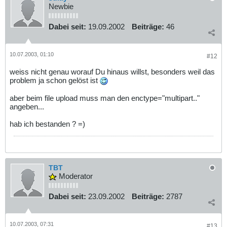
Newbie
Dabei seit:
19.09.2002
Beiträge:
46
10.07.2003, 01:10
#12
weiss nicht genau worauf Du hinaus willst, besonders weil das
problem ja schon gelöst ist
aber beim file upload muss man den enctype="multipart.."
angeben...
hab ich bestanden ? =)
TBT
Moderator
Dabei seit:
23.09.2002
Beiträge:
2787
10.07.2003, 07:31
#13