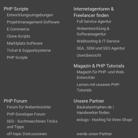
PHP Scripte
Internetagenturen &
Entwicklungsumgebungen
Freelancer finden
Full Service Agentur
Projektmanagement-Software
Webentwicklung &
E-Commerce
Softwareagentur
Clone-Scripts
Webhosting & IT-Service
Marktplatz-Software
SEA , SEM und SEO Agentur
Ticket & Supportsysteme
Userübersicht
PHP Scripte
Magazin & PHP Tutorials
Magazin für PHP- und Web-
Entwickler
Lernen mit unseren PHP-
Tutorials
PHP Forum
Unsere Partner
Forum für Webentwickler
Baukatastrophen.de |
Handwerker finden
PHP-Developer Forum
estugo - Hosting für Ihren Shopr
SEO - Suchmaschinen Tricks
und Tipps
off-topic Diskussionen
werde unser Partner