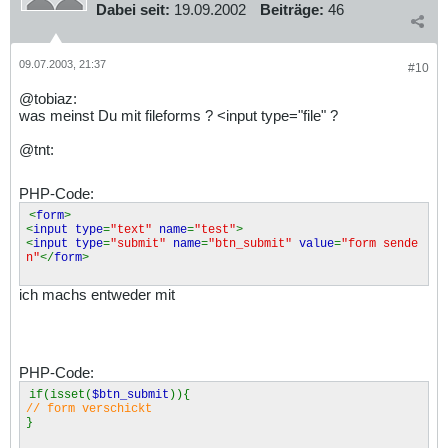
Dabei seit:
19.09.2002
Beiträge:
46
09.07.2003, 21:37
#10
@tobiaz:
was meinst Du mit fileforms ? <input type="file" ?
@tnt:
PHP-Code:
<
form
>
<
input type
=
"text"
name
=
"test"
>
<
input type
=
"submit"
name
=
"btn_submit"
value
=
"form sende
n"
</
form
>
ich machs entweder mit
PHP-Code:
if(isset(
$btn_submit
)){
// form verschickt
}