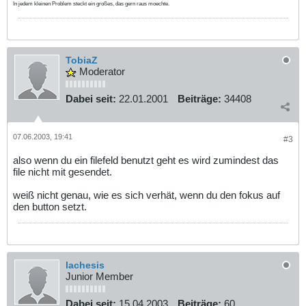
In jedem kleinen Problem steckt ein großes, das gern raus moechte.
TobiaZ
Moderator
Dabei seit:
22.01.2001
Beiträge:
34408
07.06.2003, 19:41
#3
also wenn du ein filefeld benutzt geht es wird zumindest das
file nicht mit gesendet.
weiß nicht genau, wie es sich verhät, wenn du den fokus auf
den button setzt.
lachesis
Junior Member
Dabei seit:
15.04.2003
Beiträge:
60