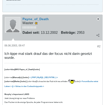
Payne_of_Death
Master
Dabei seit:
13.12.2002
Beiträge:
2953
06.06.2003, 09:47
#2
Ich tippe mal stark drauf das der focus nicht darin gesetzt
wurde.
[color=blue]MfG Payne_of_Death[/color]
[color=red]
Manual(s):[/color]
<-| PHP
| MySQL |
SELFHTML |->
[color=red]Merke:[/color]
[color=blue]Du brauchst das Rad nicht neu erfinden !
[/color]
<-ForumSuche rettet
Leben-> ||
<-Schau in den Codeschnippsels->
Murphy`s Importanst LAWS
Jede Lösung bringt nur neue Probleme
Das Fluchen ist die einzige Sprache, die jeder Programmierer beherrscht.