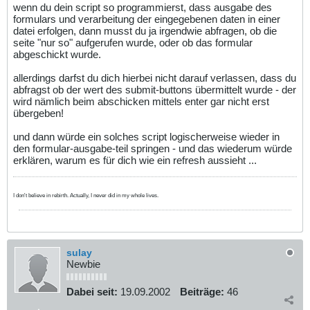
wenn du dein script so programmierst, dass ausgabe des
formulars und verarbeitung der eingegebenen daten in einer
datei erfolgen, dann musst du ja irgendwie abfragen, ob die
seite "nur so" aufgerufen wurde, oder ob das formular
abgeschickt wurde.
allerdings darfst du dich hierbei nicht darauf verlassen, dass du
abfragst ob der wert des submit-buttons übermittelt wurde - der
wird nämlich beim abschicken mittels enter gar nicht erst
übergeben!
und dann würde ein solches script logischerweise wieder in
den formular-ausgabe-teil springen - und das wiederum würde
erklären, warum es für dich wie ein refresh aussieht ...
I don't believe in rebirth. Actually, I never did in my whole lives.
sulay
Newbie
Dabei seit:
19.09.2002
Beiträge:
46