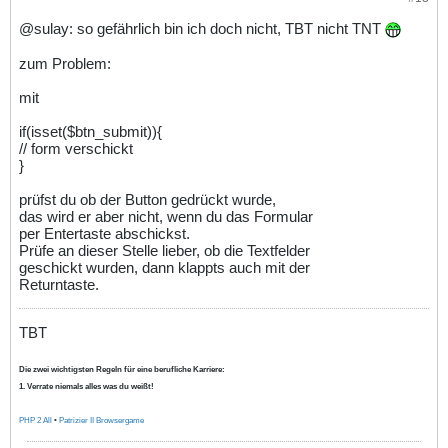
@sulay: so gefährlich bin ich doch nicht, TBT nicht TNT
zum Problem:
mit
if(isset($btn_submit)){
// form verschickt
}
prüfst du ob der Button gedrückt wurde,
das wird er aber nicht, wenn du das Formular
per Entertaste abschickst.
Prüfe an dieser Stelle lieber, ob die Textfelder
geschickt wurden, dann klappts auch mit der
Returntaste.
TBT
Die zwei wichtigsten Regeln für eine berufliche Karriere:
1. Verrate niemals alles was du weißt!
PHP 2 All
•
Patrizier II Browsergame