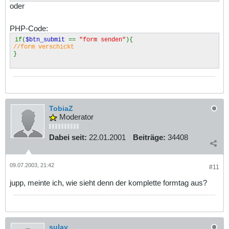
oder
PHP-Code:
if(
$btn_submit
==
"form senden"
){
//form verschickt
}
TobiaZ
Moderator
Dabei seit:
22.01.2001
Beiträge:
34408
09.07.2003, 21:42
#11
jupp, meinte ich, wie sieht denn der komplette formtag aus?
sulay