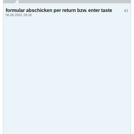
formular abschicken per return bzw. enter taste
#1
06.06.2003, 09:26