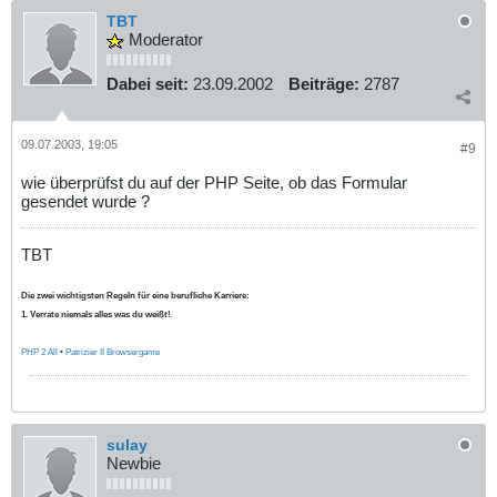
TBT
Moderator
Dabei seit:
23.09.2002
Beiträge:
2787
09.07.2003, 19:05
#9
wie überprüfst du auf der PHP Seite, ob das Formular
gesendet wurde ?
TBT
Die zwei wichtigsten Regeln für eine berufliche Karriere:
1. Verrate niemals alles was du weißt!
PHP 2 All
•
Patrizier II Browsergame
sulay
Newbie