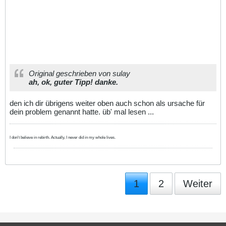
Original geschrieben von sulay
ah, ok, guter Tipp! danke.
den ich dir übrigens weiter oben auch schon als ursache für
dein problem genannt hatte. üb' mal lesen ...
I don't believe in rebirth. Actually, I never did in my whole lives.
1
2
Weiter