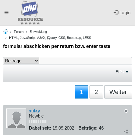
Toggle
Login
Forum
Entwicklung
navigation
HTML, JavaScript, AJAX, jQuery, CSS, Bootstrap, LESS
formular abschicken per return bzw. enter taste
Filter
1
2
Weiter
sulay
Newbie
Dabei seit:
19.09.2002
Beiträge:
46