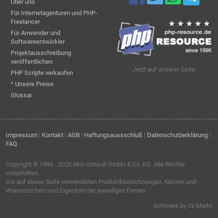
Über uns
Für Internetagenturen und PHP-
Freelancer
Für Anwender und
Softwareentwickler
Projektausschreibung
veröffentlichen
Jetzt auf unserer Seite:
PHP Scripte verkaufen
* Unsere Preise
Glossar
Impressum
|
Kontakt
|
AGB
|
Haftungsaussschluß
|
Datenschutzerklärung
|
FAQ
Copyright © 1996 - 2026
ebiz-consult GmbH & Co. KG
. Alle Rechte
vorbehalten.
Die auf dieser Seite verwendeten Produktbezeichnungen, Namen und
Warenzeichen sind Eigentum der jeweiligen Firmen.
Software by IQ-Markt