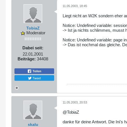
11.05.2003, 18:45
Liegt nicht an W2K sondern eher an 
Notice: Undefined variable: session
TobiaZ
-> Ist ja nichts schlimmes, musst ha
Moderator
Notice: Undefined variable: page in
-> Das ist nochmal das gleiche. Def
Dabei seit:
22.01.2001
Beiträge:
34408
Teilen
Tweet
11.05.2003, 20:53
@TobiaZ
danke für deine Antwort. Die Ini's 
skalu