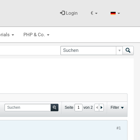
Login
€
rials
PHP & Co.
Seite
von
2
Filter
#1