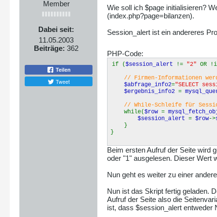
Member
Wie soll ich $page initialisieren? 
(index.php?page=bilanzen).
Dabei seit:
Session_alert ist ein andereres Pr
11.05.2003
Beiträge:
362
PHP-Code:
if (
$session_alert
!=
"2"
OR !i
Teilen
// Firmen-Informationen wer
Tweet
$abfrage_info2
=
"SELECT ses
$ergebnis_info2
=
mysql_que
// While-Schleife für Sessi
while(
$row
=
mysql_fetch_ob
$session_alert
=
$row
->
}
}
Beim ersten Aufruf der Seite wird ge
oder "1" ausgelesen. Dieser Wert w
Nun geht es weiter zu einer anderen
Nun ist das Skript fertig geladen.
Aufruf der Seite also die Seitenvar
ist, dass $session_alert entweder