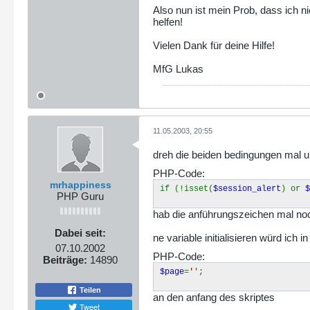
Also nun ist mein Prob, dass ich ni
helfen!
Vielen Dank für deine Hilfe!
MfG Lukas
11.05.2003, 20:55
dreh die beiden bedingungen mal 
PHP-Code:
mrhappiness
if (!isset(
$session_alert
) or
PHP Guru
hab die anführungszeichen mal noch
Dabei seit:
ne variable initialisieren würd ich 
07.10.2002
PHP-Code:
Beiträge:
14890
$page
=
''
;
Teilen
an den anfang des skriptes
Tweet