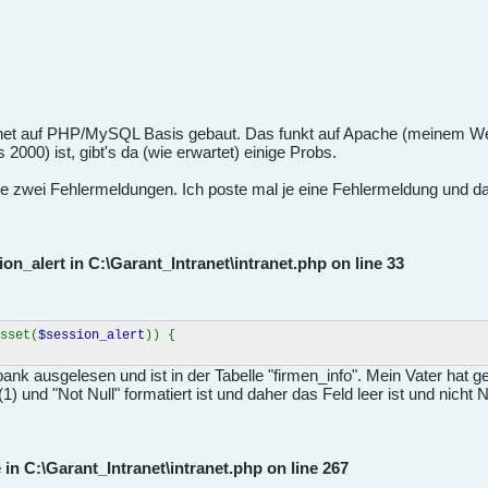
ranet auf PHP/MySQL Basis gebaut. Das funkt auf Apache (meinem Web
2000) ist, gibt's da (wie erwartet) einige Probs.
te zwei Fehlermeldungen. Ich poste mal je eine Fehlermeldung und da
on_alert in C:\Garant_Intranet\intranet.php on line 33
sset(
$session_alert
)) {
nk ausgelesen und ist in der Tabelle "firmen_info". Mein Vater hat ge
und "Not Null" formatiert ist und daher das Feld leer ist und nicht N
 in C:\Garant_Intranet\intranet.php on line 267