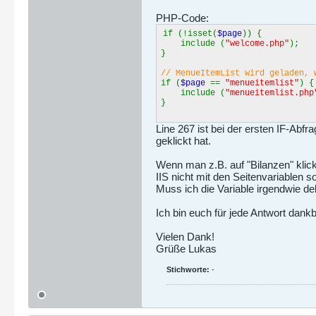
PHP-Code:
if (!isset(
$page
)) {
include (
"welcome.php"
);
}
// MenueItemList wird geladen, 
if (
$page
==
"menueitemlist"
) {
include (
"menueitemlist.php
}
Line 267 ist bei der ersten IF-Abf
geklickt hat.
Wenn man z.B. auf "Bilanzen" klic
IIS nicht mit den Seitenvariablen s
Muss ich die Variable irgendwie dek
Ich bin euch für jede Antwort dankb
Vielen Dank!
Grüße Lukas
Stichworte:
-