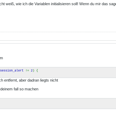
cht weiß, wie ich die Variablen initialisieren soll! Wenn du mir das s
um
$session_alert
!=
2
) {
 entfernt, aber dadran liegts nicht
in deinem fall so machen