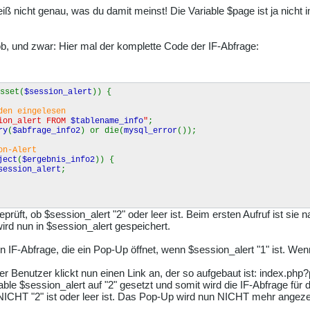
Weiß nicht genau, was du damit meinst! Die Variable $page ist ja nicht
ob, und zwar: Hier mal der komplette Code der IF-Abfrage:
sset(
$session_alert
)) {
den eingelesen
sion_alert FROM
$tablename_info
"
;
ry
(
$abfrage_info2
) or die(
mysql_error
());
on-Alert
ject
(
$ergebnis_info2
)) {
session_alert
;
prüft, ob $session_alert "2" oder leer ist. Beim ersten Aufruf ist sie 
ird nun in $session_alert gespeichert.
 IF-Abfrage, die ein Pop-Up öffnet, wenn $session_alert "1" ist. Wenn 
 Der Benutzer klickt nun einen Link an, der so aufgebaut ist: index.
iable $session_alert auf "2" gesetzt und somit wird die IF-Abfrage fü
 NICHT "2" ist oder leer ist. Das Pop-Up wird nun NICHT mehr angeze