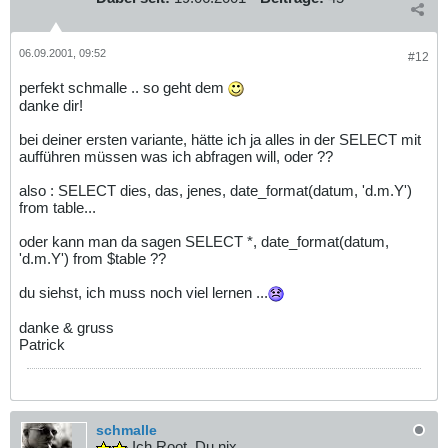
06.09.2001, 09:52
#12
perfekt schmalle .. so geht dem
danke dir!
bei deiner ersten variante, hätte ich ja alles in der SELECT mit
aufführen müssen was ich abfragen will, oder ??
also : SELECT dies, das, jenes, date_format(datum, 'd.m.Y')
from table...
oder kann man da sagen SELECT *, date_format(datum,
'd.m.Y') from $table ??
du siehst, ich muss noch viel lernen ...
danke & gruss
Patrick
schmalle
Ich Root, Du nix