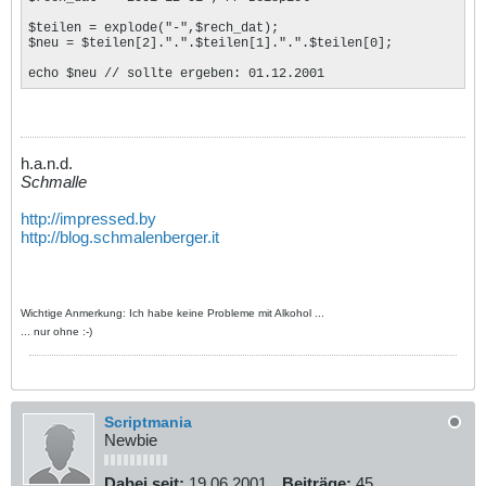
$teilen = explode("-",$rech_dat); 

$neu = $teilen[2].".".$teilen[1].".".$teilen[0]; 

echo $neu // sollte ergeben: 01.12.2001
h.a.n.d.
Schmalle
http://impressed.by
http://blog.schmalenberger.it
Wichtige Anmerkung: Ich habe keine Probleme mit Alkohol ...
... nur ohne :-)
Scriptmania
Newbie
Dabei seit:
19.06.2001
Beiträge:
45