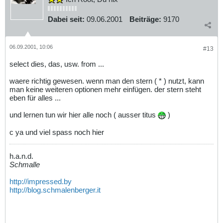
Dabei seit:
09.06.2001
Beiträge:
9170
06.09.2001, 10:06
#13
select dies, das, usw. from ...
waere richtig gewesen. wenn man den stern ( * ) nutzt, kann
man keine weiteren optionen mehr einfügen. der stern steht
eben für alles ...
und lernen tun wir hier alle noch ( ausser titus
)
c ya und viel spass noch hier
h.a.n.d.
Schmalle
http://impressed.by
http://blog.schmalenberger.it