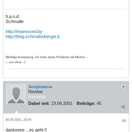
h.a.n.d.
Schmalle
http://impressed.by
http://blog.schmalenberger.it
Wichtige Anmerkung: Ich habe keine Probleme mit Alkohol ...
... nur ohne :-)
Scriptmania
Newbie
Dabei seit:
19.06.2001
Beiträge:
45
05.09.2001, 20:09
#5
dankeeee .. es geht !!