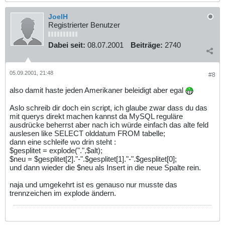
JoelH
Registrierter Benutzer
Dabei seit:
08.07.2001
Beiträge:
2740
05.09.2001, 21:48
#8
also damit haste jeden Amerikaner beleidigt aber egal
Aslo schreib dir doch ein script, ich glaube zwar dass du das
mit querys direkt machen kannst da MySQL reguläre
ausdrücke beherrst aber nach ich würde einfach das alte feld
auslesen like SELECT olddatum FROM tabelle;
dann eine schleife wo drin steht :
$gesplitet = explode(".",$alt);
$neu = $gesplitet[2]."-".$gesplitet[1]."-".$gesplitet[0];
und dann wieder die $neu als Insert in die neue Spalte rein.
naja und umgekehrt ist es genauso nur musste das
trennzeichen im explode ändern.