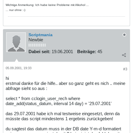
Wichtige Anmerkung: Ich habe keine Probleme mit Alkohol ...
... nur ohne :-)
Scriptmania
Newbie
Dabei seit:
19.06.2001
Beiträge:
45
05.09.2001, 19:33
#3
hi
erstmal danke für die hilfe.. aber so ganz geht es nich .. meine
abfrage sieht so aus :
select * from cclogin_user_rech where
date_add(status_datum, interval 14 day) = '29.07.2001'
das 29.07.2001 habe ich mal testweise eingesetzt, denn da
müsste das script mindestens 1 ergebnis zurückgeben!
du sagtest das datum muss in der DB date Y-m-d formatiert