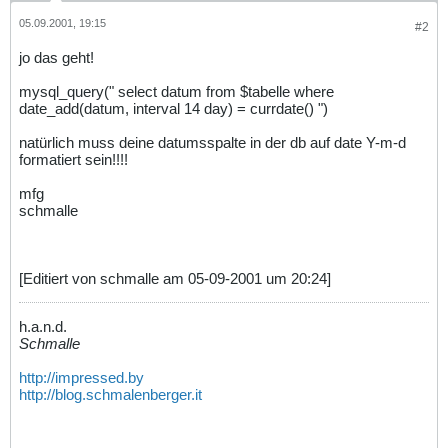
05.09.2001, 19:15
#2
jo das geht!
mysql_query(" select datum from $tabelle where
date_add(datum, interval 14 day) = currdate() ")
natürlich muss deine datumsspalte in der db auf date Y-m-d
formatiert sein!!!!
mfg
schmalle
[Editiert von schmalle am 05-09-2001 um 20:24]
h.a.n.d.
Schmalle
http://impressed.by
http://blog.schmalenberger.it