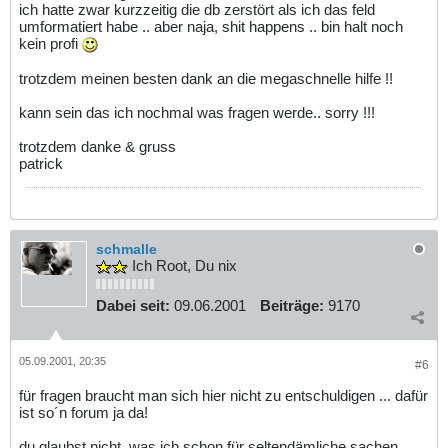
ich hatte zwar kurzzeitig die db zerstört als ich das feld
umformatiert habe .. aber naja, shit happens .. bin halt noch
kein profi
trotzdem meinen besten dank an die megaschnelle hilfe !!
kann sein das ich nochmal was fragen werde.. sorry !!!
trotzdem danke & gruss
patrick
schmalle
Ich Root, Du nix
Dabei seit:
09.06.2001
Beiträge:
9170
05.09.2001, 20:35
#6
für fragen braucht man sich hier nicht zu entschuldigen ... dafür
ist so´n forum ja da!
du glaubst nicht, was ich schon für seltendämliche sachen