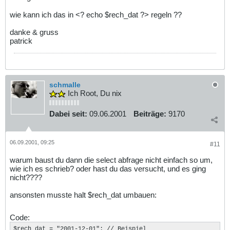
wie kann ich das in <? echo $rech_dat ?> regeln ??
danke & gruss
patrick
schmalle
Ich Root, Du nix
Dabei seit:
09.06.2001
Beiträge:
9170
06.09.2001, 09:25
#11
warum baust du dann die select abfrage nicht einfach so um,
wie ich es schrieb? oder hast du das versucht, und es ging
nicht????
ansonsten musste halt $rech_dat umbauen:
Code:
$rech_dat = "2001-12-01"; // Beispiel
