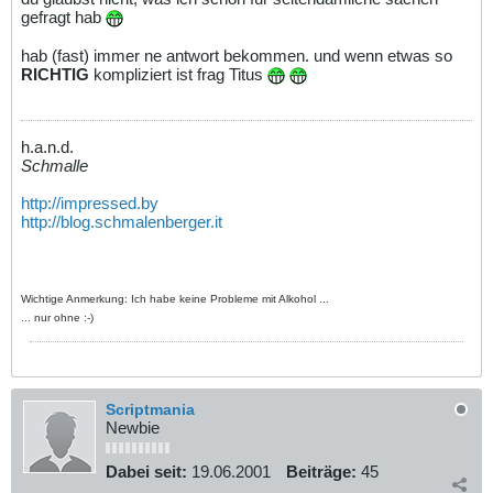
gefragt hab
hab (fast) immer ne antwort bekommen. und wenn etwas so
RICHTIG
kompliziert ist frag Titus
h.a.n.d.
Schmalle
http://impressed.by
http://blog.schmalenberger.it
Wichtige Anmerkung: Ich habe keine Probleme mit Alkohol ...
... nur ohne :-)
Scriptmania
Newbie
Dabei seit:
19.06.2001
Beiträge:
45