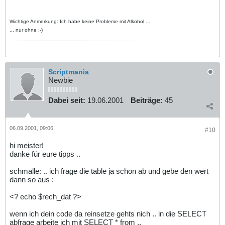
Wichtige Anmerkung: Ich habe keine Probleme mit Alkohol ...
... nur ohne :-)
Scriptmania
Newbie
Dabei seit:
19.06.2001
Beiträge:
45
06.09.2001, 09:06
#10
hi meister!
danke für eure tipps ..
schmalle: .. ich frage die table ja schon ab und gebe den wert
dann so aus :
<? echo $rech_dat ?>
wenn ich dein code da reinsetze gehts nich .. in die SELECT
abfrage arbeite ich mit SELECT * from ..