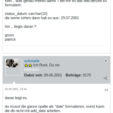
sein .. was genau meinst damit ? bei mir ist das feld derzeit so
formatiert:
status_datum varchar(10)
die werte sehen dann halt so aus: 29.07.2001
hm .. liegts daran ?
gruss
patrick
schmalle
Ich Root, Du nix
Dabei seit:
09.06.2001
Beiträge:
9170
05.09.2001, 19:44
#4
daran leigt es.
du musst die ganze spalte als "date" formatieren. sonst kann
die db nicht mit add_date arbeiten.