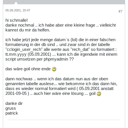
05.09.2001, 20:47
#7
hi schmalle!
danke nochmal .. ich habe aber eine kleine frage .. vielleicht
kannst du mir da helfen.
ich habe jetzt jede menge datum`s (lol) die in einer falschen
formatierung in der db sind .. und zwar sind in der tabelle
"cclogin_user_rech" alle werte aus "rech_dat" so formatiert :
tt.mm.yyyy (05.09.2001) ... kann ich die irgendwie mit einem
script umsetzen per phpmyadmin ??
das wäre goil ohne ende
dann nochwas .. wenn ich das datum nun aus der oben
genannten tabelle auslese... wie bekomme ich das dann hin,
dass es wieder normal formatiert wird ( 05.09.2001 anstatt
2001-09-05 ) .. auch hier wäre eine lösung ... goil
danke dir
gruss
patrick