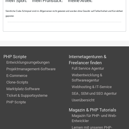
mein Sport:
mein Frühstück:
meine Arbeit:
Sämtliche Code-Schnipsel sind im Allgemeinen nicht getestet und werden ohne Gewähr auf Fehlerfreiheit und Korrektheit
gepostet.
PHP Scripte
Internetagenturen &
Entwicklungsumgebungen
Freelancer finden
Full Service Agentur
Projektmanagement-Software
Webentwicklung &
E-Commerce
Softwareagentur
Clone-Scripts
Webhosting & IT-Service
Marktplatz-Software
SEA , SEM und SEO Agentur
Ticket & Supportsysteme
Userübersicht
PHP Scripte
Magazin & PHP Tutorials
Magazin für PHP- und Web-
Entwickler
Lernen mit unseren PHP-