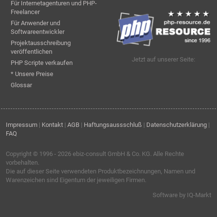
Für Internetagenturen und PHP-
Freelancer
Für Anwender und
Softwareentwickler
Projektausschreibung
veröffentlichen
Jetzt auf unserer Seite:
PHP Scripte verkaufen
* Unsere Preise
Glossar
Impressum
|
Kontakt
|
AGB
|
Haftungsaussschluß
|
Datenschutzerklärung
|
FAQ
Copyright © 1996 - 2026
ebiz-consult GmbH & Co. KG
. Alle Rechte
vorbehalten.
Die auf dieser Seite verwendeten Produktbezeichnungen, Namen und
Warenzeichen sind Eigentum der jeweiligen Firmen.
Software by IQ-Markt