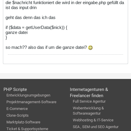
die $nachricht funktioniert die wird in der eingabe.php gefüllt da
ist das input drin
geht das denn das ich das
if ($data = getUserData($nick)) {
ganze datei
}
so mach?? also das if um die ganze datei?
PHP Scripte
Internetagenturen &
Entwicklungsumgebungen
Freelancer finden
Full Service Agentur
Projektmanagement-Software
Webentwicklung &
E-Commerce
Softwareagentur
Clone-Scripts
Webhosting & IT-Service
Marktplatz-Software
SEA , SEM und SEO Agentur
Ticket & Supportsysteme