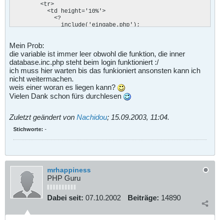
        <tr>

          <td height='10%'>

            <?

              include('eingabe.php');

            ?>

          </td>

Mein Prob:
        </tr>

      </table>

die variable ist immer leer obwohl die funktion, die inner
    </body>

database.inc.php steht beim login funktioniert :/
  </html>
ich muss hier warten bis das funkioniert ansonsten kann ich
nicht weitermachen.
weis einer woran es liegen kann?
Vielen Dank schon fürs durchlesen
Zuletzt geändert von
Nachidou
;
15.09.2003, 11:04
.
Stichworte:
-
mrhappiness
PHP Guru
Dabei seit:
07.10.2002
Beiträge:
14890