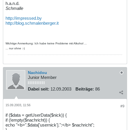
h.a.n.d.
Schmalle
http://impressed.by
http://blog.schmalenberger.it
Wichtige Anmerkung: Ich habe keine Probleme mit Alkohol ...
... nur ohne :-)
Nachidou
Junior Member
Dabei seit:
12.09.2003
Beiträge:
86
15.09.2003, 11:56
#9
if ($data = getUserData($nick)) {
if (!empty($nachricht)) {
echo "<b>".$data['usernick'].":</b> $nachricht";
}