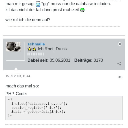
man mir gesagt
*gg* muss nur die database includen.
ist das nicht der fall dann prost mahlzeit
wie ruf ich die denn auf?
schmalle
Ich Root, Du nix
Dabei seit:
09.06.2001
Beiträge:
9170
15.09.2003, 11:44
#8
mach das mal so:
PHP-Code:
<?
include("database.inc.php");
session_register('nick');
$data = getUserData($nick);
?>