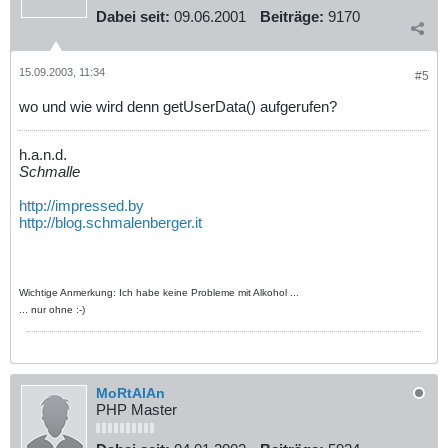
Dabei seit:
09.06.2001
Beiträge:
9170
15.09.2003, 11:34
#5
wo und wie wird denn getUserData() aufgerufen?
h.a.n.d.
Schmalle
http://impressed.by
http://blog.schmalenberger.it
Wichtige Anmerkung: Ich habe keine Probleme mit Alkohol ...
... nur ohne :-)
MoRtAlAn
PHP Master