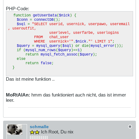
PHP-Code:
function
getUserData
(
$nick
) {
$conn
=
connectDB
();
$sql
=
"SELECT userid, usernick, userpawo, useremail
, useroutfit,
userlevel, userfarbe, userlogins
FROM chat_user
WHERE usernick='"
.
$nick
.
"' LIMIT 1"
;
$query
=
mysql_query
(
$sql
) or die(
mysql_error
());
if (
mysql_num_rows
(
$query
)==
1
)
return
mysql_fetch_assoc
(
$query
);
else
return
false
;
}
Das ist meine funktion ..
MoRtAlAn:
hmm das funktioniert auch nicht, das ist immer
leer.
schmalle
Ich Root, Du nix