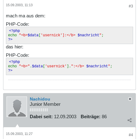
15.09.2003, 11:13
#3
mach ma aus dem:
PHP-Code:
<?php
echo
"<b>
$data
[
'usernick']:</b>
$nachricht
"
;
?>
das hier:
PHP-Code:
<?php
echo
"<b>"
.
$data
[
'usernick'
].
":</b>
$nachricht
"
;
?>
Nachidou
Junior Member
Dabei seit:
12.09.2003
Beiträge:
86
15.09.2003, 11:27
#4