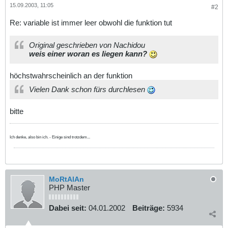
15.09.2003, 11:05
#2
Re: variable ist immer leer obwohl die funktion tut
Original geschrieben von Nachidou
weis einer woran es liegen kann?
höchstwahrscheinlich an der funktion
Vielen Dank schon fürs durchlesen
bitte
Ich denke, also bin ich. - Einige sind trotzdem...
MoRtAlAn
PHP Master
Dabei seit:
04.01.2002
Beiträge:
5934