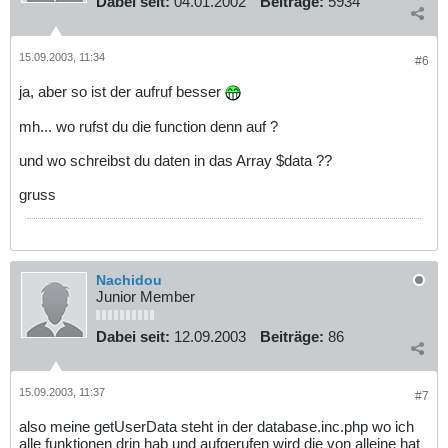
Dabei seit:
04.01.2002
Beiträge:
5934
15.09.2003, 11:34
#6
ja, aber so ist der aufruf besser
mh... wo rufst du die function denn auf ?
und wo schreibst du daten in das Array $data ??
gruss
Nachidou
Junior Member
Dabei seit:
12.09.2003
Beiträge:
86
15.09.2003, 11:37
#7
also meine getUserData steht in der database.inc.php wo ich
alle funktionen drin hab und aufgerufen wird die von alleine hat