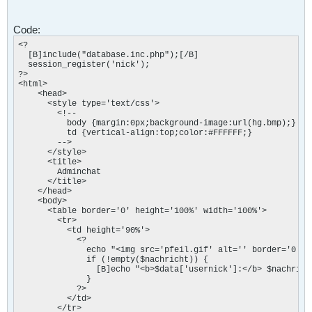
Code:
<?

  [B]include("database.inc.php");[/B] 

  session_register('nick');

?>

<html>

    <head>

      <style type='text/css'>

        <!--

          body {margin:0px;background-image:url(hg.bmp);}

          td {vertical-align:top;color:#FFFFFF;}

        -->

      </style>

      <title>

        Adminchat

      </title>

    </head>

    <body>

      <table border='0' height='100%' width='100%'>

        <tr>

          <td height='90%'>

            <?

              echo "<img src='pfeil.gif' alt='' border='0'> 
              if (!empty($nachricht)) {

                [B]echo "<b>$data['usernick']:</b> $nachricht
              }

            ?>

          </td>

        </tr>
