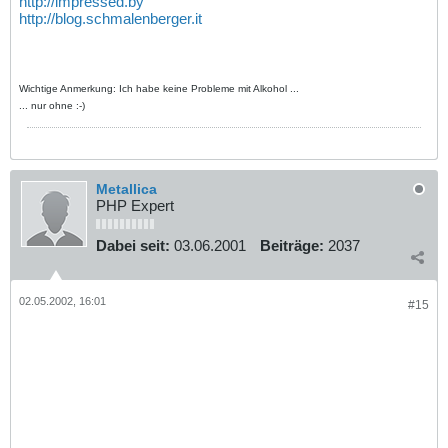
http://impressed.by
http://blog.schmalenberger.it
Wichtige Anmerkung: Ich habe keine Probleme mit Alkohol ...
... nur ohne :-)
Metallica
PHP Expert
Dabei seit:
03.06.2001
Beiträge:
2037
02.05.2002, 16:01
#15