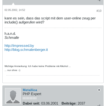
02.05.2002, 14:52
#10
kann es sein, dass das script mit dem user-online zeug per
include() aufgerufen wird?
h.a.n.d.
Schmalle
http://impressed.by
http://blog.schmalenberger.it
Wichtige Anmerkung: Ich habe keine Probleme mit Alkohol ...
... nur ohne :-)
Metallica
PHP Expert
Dabei seit:
03.06.2001
Beiträge:
2037