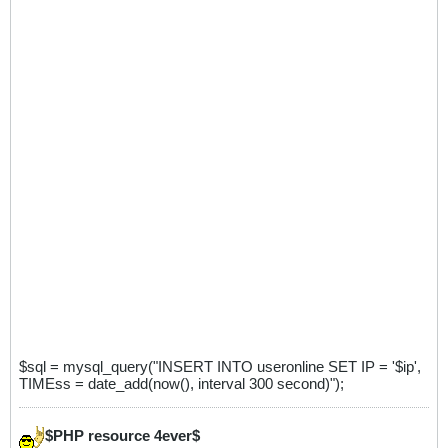
$sql = mysql_query("INSERT INTO useronline SET IP = '$ip',
TIMEss = date_add(now(), interval 300 second)");
$PHP resource 4ever$