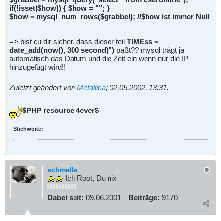
if(!isset($how)) { $how = ""; }
$how = mysql_num_rows($grabbel); //$how ist immer Null
=> bist du dir sicher, dass dieser teil
TIMEss =
date_add(now(), 300 second)")
paßt?? mysql trägt ja
automatisch das Datum und die Zeit ein wenn nur die IP
hinzugefügt wird!!
Zuletzt geändert von
Metallica
;
02.05.2002, 13:31
.
$PHP resource 4ever$
Stichworte:
-
schmalle
Ich Root, Du nix
Dabei seit:
09.06.2001
Beiträge:
9170