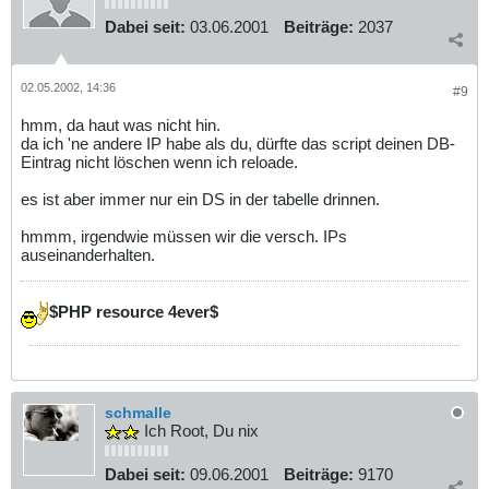
Dabei seit:
03.06.2001
Beiträge:
2037
02.05.2002, 14:36
#9
hmm, da haut was nicht hin.
da ich 'ne andere IP habe als du, dürfte das script deinen DB-
Eintrag nicht löschen wenn ich reloade.
es ist aber immer nur ein DS in der tabelle drinnen.
hmmm, irgendwie müssen wir die versch. IPs
auseinanderhalten.
$PHP resource 4ever$
schmalle
Ich Root, Du nix
Dabei seit:
09.06.2001
Beiträge:
9170