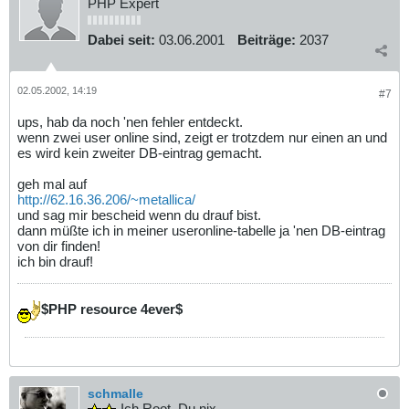
PHP Expert
Dabei seit:
03.06.2001
Beiträge:
2037
02.05.2002, 14:19
#7
ups, hab da noch 'nen fehler entdeckt.
wenn zwei user online sind, zeigt er trotzdem nur einen an und
es wird kein zweiter DB-eintrag gemacht.
geh mal auf
http://62.16.36.206/~metallica/
und sag mir bescheid wenn du drauf bist.
dann müßte ich in meiner useronline-tabelle ja 'nen DB-eintrag
von dir finden!
ich bin drauf!
$PHP resource 4ever$
schmalle
Ich Root, Du nix