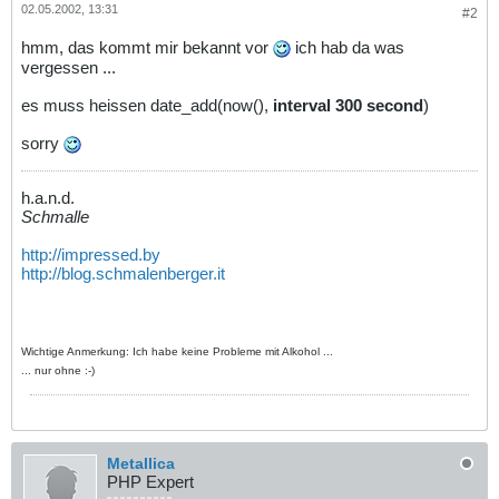
02.05.2002, 13:31
#2
hmm, das kommt mir bekannt vor
ich hab da was
vergessen ...
es muss heissen date_add(now(),
interval 300 second
)
sorry
h.a.n.d.
Schmalle
http://impressed.by
http://blog.schmalenberger.it
Wichtige Anmerkung: Ich habe keine Probleme mit Alkohol ...
... nur ohne :-)
Metallica
PHP Expert