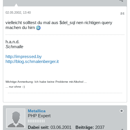
02.05.2002, 13:40
#4
vielleicht solltest du mal aus $del_sql nen richtigen query
machen du hirn
h.a.n.d.
Schmalle
http://impressed.by
http://blog.schmalenberger.it
Wichtige Anmerkung: Ich habe keine Probleme mit Alkohol ...
... nur ohne :-)
Metallica
PHP Expert
Dabei seit:
03.06.2001
Beiträge:
2037