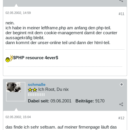
02.05.2002, 14:59
#11
nein.
ich habe in meiner leftframe.php am anfang den php-teil.
der beginnt mit dem cookie-management damit der counter
aussagekräfig bleibt.
dann kommt der unser-online teil und dann der html-teil.
$PHP resource 4ever$
schmalle
Ich Root, Du nix
Dabei seit:
09.06.2001
Beiträge:
9170
02.05.2002, 15:04
#12
das finde ich sehr seltsam. auf meiner firmenpage läuft das