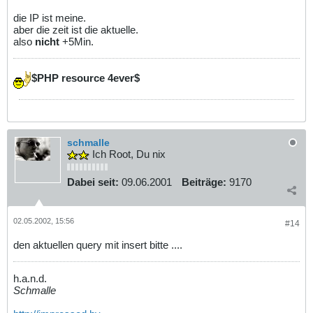
die IP ist meine.
aber die zeit ist die aktuelle.
also
nicht
+5Min.
$PHP resource 4ever$
schmalle
Ich Root, Du nix
Dabei seit:
09.06.2001
Beiträge:
9170
02.05.2002, 15:56
#14
den aktuellen query mit insert bitte ....
h.a.n.d.
Schmalle