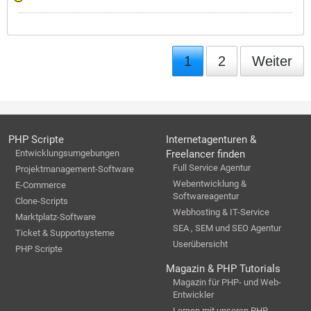
1
2
Weiter
PHP Scripte
Internetagenturen &
Entwicklungsumgebungen
Freelancer finden
Full Service Agentur
Projektmanagement-Software
Webentwicklung &
E-Commerce
Softwareagentur
Clone-Scripts
Webhosting & IT-Service
Marktplatz-Software
SEA , SEM und SEO Agentur
Ticket & Supportsysteme
Userübersicht
PHP Scripte
Magazin & PHP Tutorials
Magazin für PHP- und Web-
Entwickler
Lernen mit unseren PHP-