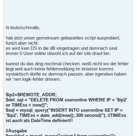
hi leuts/schmalle,
hab jetzt unser gemeinsam gebasteltes script ausprobiert.
funtzt aber nicht.
es wird kein DS in die dB eingetragen und demnach sind
immer 0 User online obwohl ich auf der site drauf bin.
kannst du das ding nochmal checken. weiß nicht wo der fehler
liegt weil auch keine fehlermeldung im browser kommt.
syntaktisch dürfte es demnach passen. aber irgendwo haben
wir 'nen logik-fehler drinnen.
$ip2=$REMOTE_ADDR;
$del_sql = "DELETE FROM useronline WHERE IP = '$ip2'
or TIMEss < now()";
$sql = mysql_query("INSERT INTO useronline SET IP =
'$ip2', TIMEss = date_add(now(), 300 second)"); //TIMEss
ist auch als DateTime definiert!!
//Ausgabe
$grabbel = mysql_query("select * from useronline");