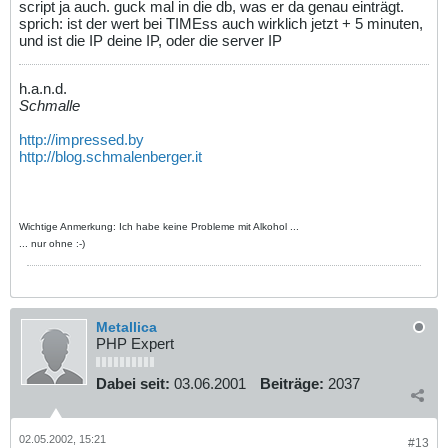
script ja auch. guck mal in die db, was er da genau einträgt.
sprich: ist der wert bei TIMEss auch wirklich jetzt + 5 minuten,
und ist die IP deine IP, oder die server IP
h.a.n.d.
Schmalle
http://impressed.by
http://blog.schmalenberger.it
Wichtige Anmerkung: Ich habe keine Probleme mit Alkohol ...
... nur ohne :-)
Metallica
PHP Expert
Dabei seit:
03.06.2001
Beiträge:
2037
02.05.2002, 15:21
#13