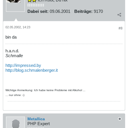
Dabei seit:
09.06.2001
Beiträge:
9170
02.05.2002, 14:23
#8
bin da
h.a.n.d.
Schmalle
http://impressed.by
http://blog.schmalenberger.it
Wichtige Anmerkung: Ich habe keine Probleme mit Alkohol ...
... nur ohne :-)
Metallica
PHP Expert