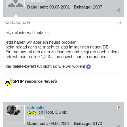
Dabei seit:
03.06.2001
Beiträge:
2037
02.05.2002, 13:35
#3
ok, mit intervall funtzt's.
jetzt haben wir aber ein neues problem:
beim reload der site macht er jetzt immer nen neuen DB-
Eintrag anstatt den alten zu löschen und zeigt mir nach jedem
refresh user online 1,2,3.... an obwohl nur ich drauf bin.
der delete-befehl tut nicht so wie wir wollen!
$PHP resource 4ever$
schmalle
Ich Root, Du nix
Dabei seit:
09.06.2001
Beiträge:
9170