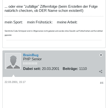
... oder eine "zufällige" Ziffernfolge (beim Erstellen der Folge
natürlich checken, ob DER Name schon existiert!)
mein Sport:
mein Frühstück:
meine Arbeit:
Sämtliche Code-Schnipsel sind im Allgemeinen nicht getestet und werden ohne Gewähr auf Fehlerfreiheit und Korrektheit
gepostet.
BrainBug
PHP Senior
Dabei seit:
20.03.2001
Beiträge:
1110
22.03.2001, 15:17
#4