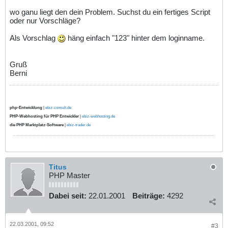
wo ganu liegt den dein Problem. Suchst du ein fertiges Script
oder nur Vorschläge?
Als Vorschlag
häng einfach "123" hinter dem loginname.
Gruß
Berni
php-Entwicklung
|
ebiz-consult.de
PHP-Webhosting für PHP Entwickler
|
ebiz-webhosting.de
die PHP Marktplatz-Software
|
ebiz-trader.de
Titus
PHP Master
Dabei seit:
22.01.2001
Beiträge:
4292
22.03.2001, 09:52
#3