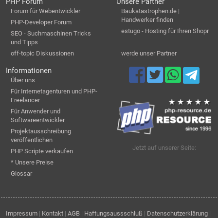
PHP Forum
Unsere Partner
Forum für Webentwickler
Baukatastrophen.de |
Handwerker finden
PHP-Developer Forum
estugo - Hosting für Ihren Shopr
SEO - Suchmaschinen Tricks
und Tipps
off-topic Diskussionen
werde unser Partner
Informationen
Über uns
Für Internetagenturen und PHP-
Freelancer
Für Anwender und
Softwareentwickler
Projektausschreibung
veröffentlichen
Jetzt auf unserer Seite:
PHP Scripte verkaufen
* Unsere Preise
Glossar
Impressum
|
Kontakt
|
AGB
|
Haftungsaussschluß
|
Datenschutzerklärung
|