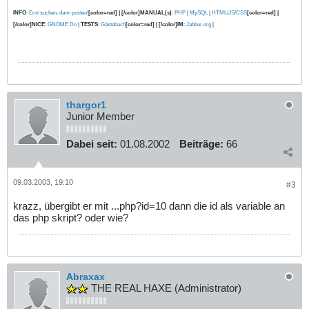
INFO
:
Erst suchen, dann posten!
[color=red] | [/color]MANUAL(s)
:
PHP
|
MySQL
|
HTML/JS/CSS
[color=red] |
[/color]NICE
:
GNOME Do
|
TESTS
:
Gästebuch
[color=red] | [/color]IM
:
Jabber.org
|
thargor1
Junior Member
Dabei seit:
01.08.2002
Beiträge:
66
09.03.2003, 19:10
#3
krazz, übergibt er mit ...php?id=10 dann die id als variable an
das php skript? oder wie?
Abraxax
THE REAL HAXE (Administrator)