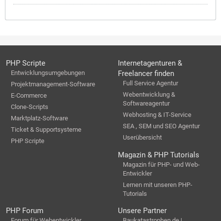
PHP Scripte
Internetagenturen &
Entwicklungsumgebungen
Freelancer finden
Full Service Agentur
Projektmanagement-Software
Webentwicklung &
E-Commerce
Softwareagentur
Clone-Scripts
Webhosting & IT-Service
Marktplatz-Software
SEA , SEM und SEO Agentur
Ticket & Supportsysteme
Userübersicht
PHP Scripte
Magazin & PHP Tutorials
Magazin für PHP- und Web-
Entwickler
Lernen mit unseren PHP-
Tutorials
PHP Forum
Unsere Partner
Forum für Webentwickler
Baukatastrophen.de |