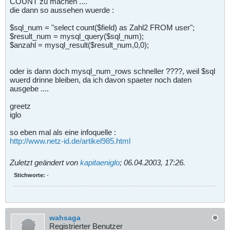
COUNT zu machen ....
die dann so aussehen wuerde :
$sql_num = "select count($field) as Zahl2 FROM user";
$result_num = mysql_query($sql_num);
$anzahl = mysql_result($result_num,0,0);
oder is dann doch mysql_num_rows schneller ????, weil $sql
wuerd drinne bleiben, da ich davon spaeter noch daten
ausgebe ....
greetz
iglo
so eben mal als eine infoquelle :
http://www.netz-id.de/artikel985.html
Zuletzt geändert von
kapitaeniglo
;
06.04.2003, 17:26
.
Stichworte:
-
wahsaga
Registrierter Benutzer