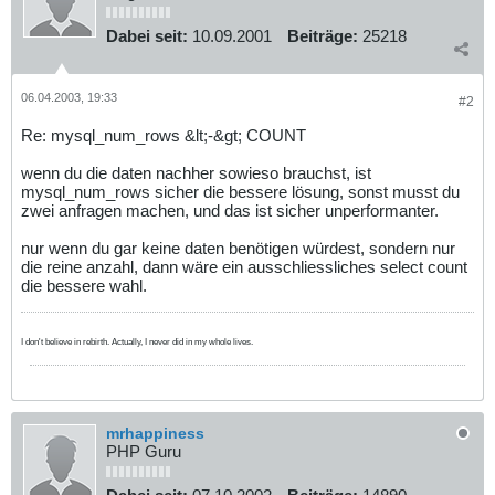
Dabei seit:
10.09.2001
Beiträge:
25218
06.04.2003, 19:33
#2
Re: mysql_num_rows &lt;-&gt; COUNT
wenn du die daten nachher sowieso brauchst, ist
mysql_num_rows sicher die bessere lösung, sonst musst du
zwei anfragen machen, und das ist sicher unperformanter.
nur wenn du gar keine daten benötigen würdest, sondern nur
die reine anzahl, dann wäre ein ausschliessliches select count
die bessere wahl.
I don't believe in rebirth. Actually, I never did in my whole lives.
mrhappiness
PHP Guru