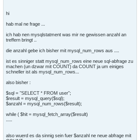
hi
hab mal ne frage ...
ich hab nen mysqlstatment was mir ne gewissen anzahl an
treffern bringt ..
die anzahl gebe ich bisher mit mysql_num_rows aus ....
ist es sinniger statt mysql_num_rows eine neue sql-abfrage zu
machen (un dzwar mit COUNT) da COUNT ja um einiges
schneller ist als mysql_num_rows...
also bisher :
$sql = "SELECT * FROM user";
$result = mysql_query($sql);
$anzahl = mysql_num_rows($result);
while ( $hit = mysql_fetch_array($result)
.....
also wuerd es da sinnig sein fuer $anzahl ne neue abfrage mit