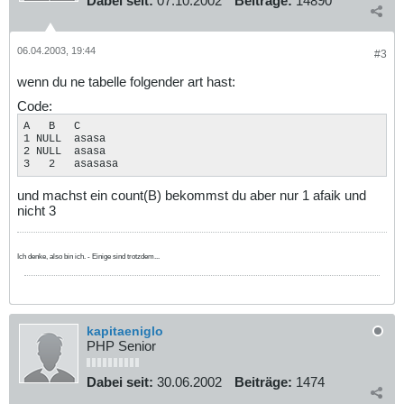
Dabei seit:
07.10.2002
Beiträge:
14890
06.04.2003, 19:44
#3
wenn du ne tabelle folgender art hast:
Code:
A   B   C

1 NULL  asasa

2 NULL  asasa

3   2   asasasa
und machst ein count(B) bekommst du aber nur 1 afaik und
nicht 3
Ich denke, also bin ich. - Einige sind trotzdem...
kapitaeniglo
PHP Senior
Dabei seit:
30.06.2002
Beiträge:
1474