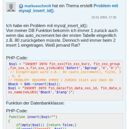
hat ein Thema erstellt
Problem mit
markusschmitt
mysql_insert_id()
.
10.01.2004, 17:30
Ich habe ein Problem mit mysql_insert_id();
Von meiner DB Funktion bekomm ich immer 1 zurück auch
wenn das auto_increment bei der ersten Tabelle eingentlich
z.B. 80 zurückgeben müsste. Dennoch wird immer beim 2
insert 1 eingetragen. Weiß jemand Rat?
PHP-Code:
$sql
=
"INSERT INTO fin_xxx(fin_xxx_kurz, fin_xxx_group
,fin_xxx_x,fin_xxx_y)VALUES('
$short
','
$group
','0','0')"
;
// Eingetragen wird z.B.: 80 (auto_increment), fi234, 3
, 0, 0
// PROBLEM: BEKOMME IMMER 1 ZURÜCK statt wie oben 80
$back
=
$db
->
insert
(
$sql
);
$sql
=
"INSERT INTO fin_data(fin_data_xxx_id, fin_data_x
xx_name)VALUES('
$back
','
$lang
')"
;
Funktion der Datenbankklasse:
PHP-Code:
function
insert
(
$sql
=
""
)
{
if(
mpty
(
$sql
)) {return
false
;}