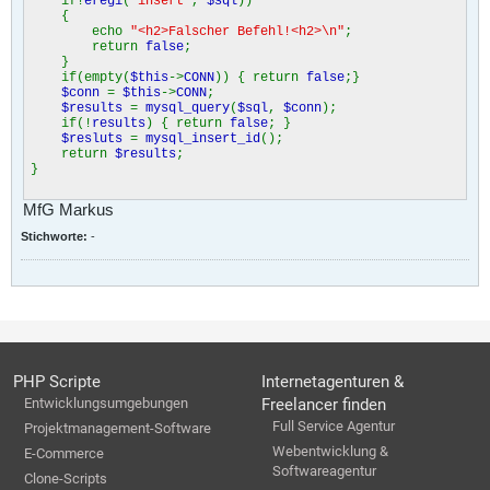
if!
eregi
(
"insert"
,
$sql
))
{
echo
"<h2>Falscher Befehl!<h2>\n"
;
return
false
;
}
if(empty(
$this
->
CONN
)) { return
false
;}
$conn
=
$this
->
CONN
;
$results
=
mysql_query
(
$sql
,
$conn
);
if(!
results
) { return
false
; }
$resluts
=
mysql_insert_id
();
return
$results
;
}
MfG Markus
Stichworte:
-
PHP Scripte
Internetagenturen &
Entwicklungsumgebungen
Freelancer finden
Full Service Agentur
Projektmanagement-Software
Webentwicklung &
E-Commerce
Softwareagentur
Clone-Scripts