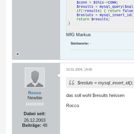
$conn
=
$this
->
CONN
;
$results
=
mysql_query
(
$sql
if(!
results
) { return
false
$resluts
=
mysql_insert_id
(
return
$results
;
}
MfG Markus
Stichworte:
-
10.01.2004, 19:06
$resluts = mysql_insert_id();
Rocco
das soll wohl $results heissen
Newbie
Rocco
Dabei seit:
26.12.2003
Beiträge:
48