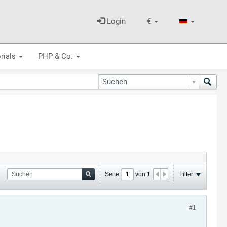
Login
€
rials
PHP & Co.
Seite
von
1
Filter
#1