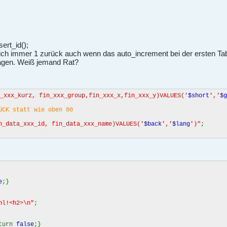
ert_id();
h immer 1 zurück auch wenn das auto_increment bei der ersten Tab
ragen. Weiß jemand Rat?
_xxx_kurz, fin_xxx_group,fin_xxx_x,fin_xxx_y)VALUES('
$short
','
$g
ÜCK statt wie oben 80
n_data_xxx_id, fin_data_xxx_name)VALUES('
$back
','
$lang
')"
;
e
;}
hl!<h2>\n"
;
eturn
false
;}