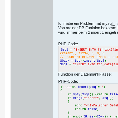
Ich habe ein Problem mit mysql_ins
Von meiner DB Funktion bekomm ic
wird immer beim 2 insert 1 einget
PHP-Code:
$sql
=
"INSERT INTO fin_xxx(fin
crement), fi234, 3, 0, 0
// PROBLEM: BEKOMME IMMER 1 ZUR
$back
=
$db
->
insert
(
$sql
);
$sql
=
"INSERT INTO fin_data(fi
Funktion der Datenbankklasse:
PHP-Code:
function
insert
(
$sql
=
""
)
{
if(
mpty
(
$sql
)) {return
fals
if!
eregi
(
"insert"
,
$sql
))
{
echo
"<h2>Falscher Befe
return
false
;
}
if(empty(
$this
->
CONN
)) { r