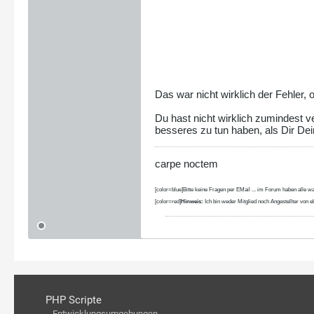
Das war nicht wirklich der Fehler, 
Du hast nicht wirklich zumindest v
besseres zu tun haben, als Dir Dein
carpe noctem
[color=blue]Bitte keine Fragen per EMail ... im Forum haben alle wa
[color=red]
Hinweis:
Ich bin weder Mitglied noch Angestellter von eb
PHP Scripte
Entwicklungsumgebungen