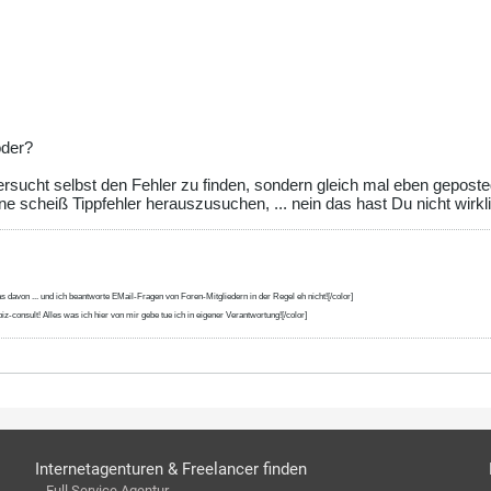
oder?
ersucht selbst den Fehler zu finden, sondern gleich mal eben geposte
e scheiß Tippfehler herauszusuchen, ... nein das hast Du nicht wirkli
s davon ... und ich beantworte EMail-Fragen von Foren-Mitgliedern in der Regel eh nicht![/color]
iz-consult! Alles was ich hier von mir gebe tue ich in eigener Verantwortung![/color]
Internetagenturen & Freelancer finden
Full Service Agentur