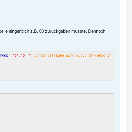
elle eingentlich z.B. 80 zurückgeben müsste. Dennoch
roup
','0','0')"
;
// Eingetragen wird z.B.: 80 (auto_in