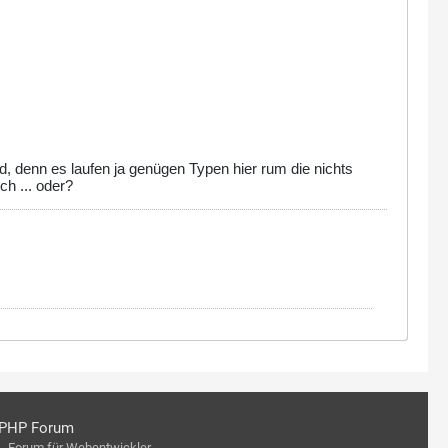
d, denn es laufen ja genügen Typen hier rum die nichts
ch ... oder?
PHP Forum
Forum für Webentwickler