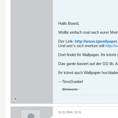
Hallo Board,
Wollte einfach mal nach eurer Mei
Der Link:
http://www.tgwallpaper
Und wer's sich merken will
http:/
Dort findet ihr Wallpaper. Ihr könn
Das gante basiert auf der GD lib. A
Ihr könnt auch Wallpaper hochlade
-- TimoGoebel
Stichworte:
-
31.01.2004, 15:31