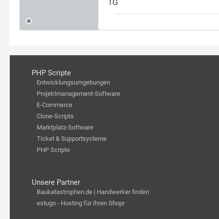
TG
PHP Scripte
Entwicklungsumgebungen
Projektmanagement-Software
E-Commerce
Clone-Scripts
Marktplatz-Software
Ticket & Supportsysteme
PHP Scripte
Unsere Partner
Baukatastrophen.de | Handwerker finden
estugo - Hosting für Ihren Shopr