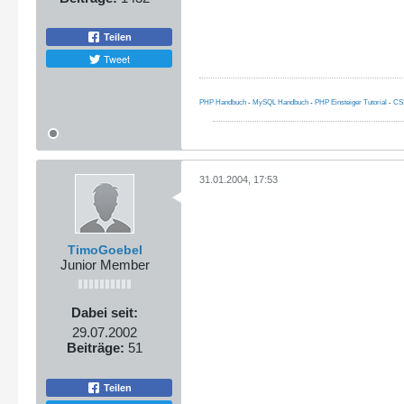
Teilen
Tweet
PHP Handbuch
-
MySQL Handbuch
-
PHP Einsteiger Tutorial
-
CS
31.01.2004, 17:53
TimoGoebel
Junior Member
Dabei seit:
29.07.2002
Beiträge:
51
Teilen