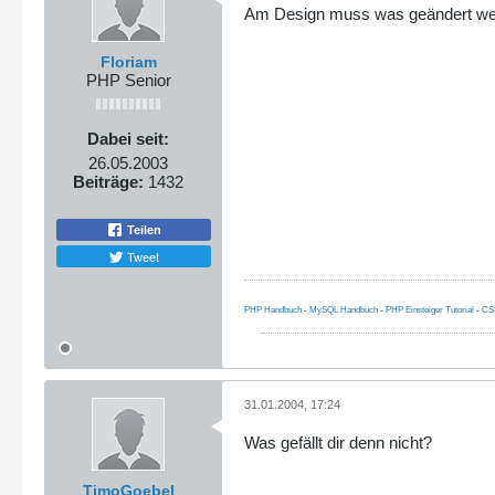
Am Design muss was geändert w
Floriam
PHP Senior
Dabei seit:
26.05.2003
Beiträge:
1432
Teilen
Tweet
PHP Handbuch
-
MySQL Handbuch
-
PHP Einsteiger Tutorial
-
CS
31.01.2004, 17:24
Was gefällt dir denn nicht?
TimoGoebel