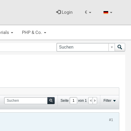
Login
€
rials
PHP & Co.
Seite
von
1
Filter
#1