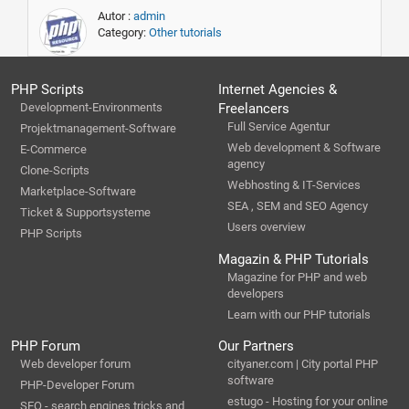
Autor :
admin
Category:
Other tutorials
PHP Scripts
Internet Agencies &
Development-Environments
Freelancers
Full Service Agentur
Projektmanagement-Software
Web development & Software
E-Commerce
agency
Clone-Scripts
Webhosting & IT-Services
Marketplace-Software
SEA , SEM and SEO Agency
Ticket & Supportsysteme
Users overview
PHP Scripts
Magazin & PHP Tutorials
Magazine for PHP and web
developers
Learn with our PHP tutorials
PHP Forum
Our Partners
Web developer forum
cityaner.com | City portal PHP
software
PHP-Developer Forum
estugo - Hosting for your online
SEO - search engines tricks and