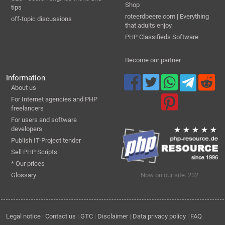
Shop
tips
roteerdbeere.com | Everything
off-topic discussions
that adults enjoy.
PHP Classifieds Software
Become our partner
Information
About us
For Internet agencies and PHP
freelancers
For users and software
developers
Publish IT-Project tender
Sell PHP Scripts
* Our prices
Glossary
Now on our site: 232
Legal notice
|
Contact us
|
GTC
|
Disclaimer
|
Data privacy policy
|
FAQ