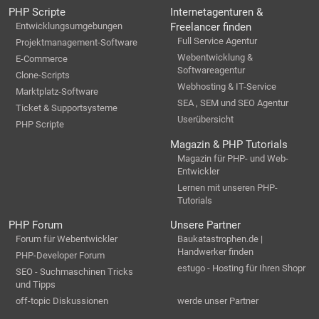
PHP Scripte
Internetagenturen &
Entwicklungsumgebungen
Freelancer finden
Full Service Agentur
Projektmanagement-Software
Webentwicklung &
E-Commerce
Softwareagentur
Clone-Scripts
Webhosting & IT-Service
Marktplatz-Software
SEA , SEM und SEO Agentur
Ticket & Supportsysteme
Userübersicht
PHP Scripte
Magazin & PHP Tutorials
Magazin für PHP- und Web-
Entwickler
Lernen mit unseren PHP-
Tutorials
PHP Forum
Unsere Partner
Forum für Webentwickler
Baukatastrophen.de |
Handwerker finden
PHP-Developer Forum
estugo - Hosting für Ihren Shopr
SEO - Suchmaschinen Tricks
und Tipps
off-topic Diskussionen
werde unser Partner