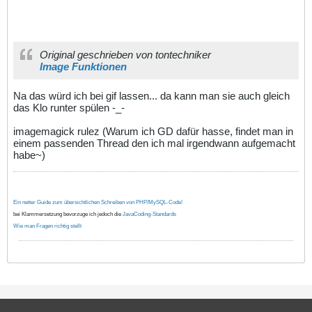
Original geschrieben von tontechniker
Image Funktionen
Na das würd ich bei gif lassen... da kann man sie auch gleich
das Klo runter spülen -_-
imagemagick rulez (Warum ich GD dafür hasse, findet man in
einem passenden Thread den ich mal irgendwann aufgemacht
habe~)
Ein netter Guide zum übersichtlichen Schreiben von PHP/MySQL-Code!
bei Klammersetzung bevorzuge ich jedoch die
JavaCoding-Standards
Wie man Fragen richtig stellt