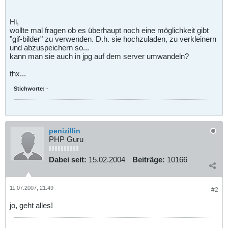
Hi,
wollte mal fragen ob es überhaupt noch eine möglichkeit gibt
"gif-bilder" zu verwenden. D.h. sie hochzuladen, zu verkleinern
und abzuspeichern so...
kann man sie auch in jpg auf dem server umwandeln?
thx...
Stichworte:
-
penizillin
PHP Guru
Dabei seit:
15.02.2004
Beiträge:
10166
11.07.2007, 21:49
#2
jo, geht alles!