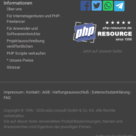
Informationen
Über uns
Für Internetagenturen und PHP-
Freelancer
Für Anwender und
Softwareentwickler
Projektausschreibung
veröffentlichen
Jetzt auf unserer Seite:
PHP Scripte verkaufen
* Unsere Preise
Glossar
Impressum
|
Kontakt
|
AGB
|
Haftungsaussschluß
|
Datenschutzerklärung
|
FAQ
Copyright © 1996 - 2026
ebiz-consult GmbH & Co. KG
. Alle Rechte
vorbehalten.
Die auf dieser Seite verwendeten Produktbezeichnungen, Namen und
Warenzeichen sind Eigentum der jeweiligen Firmen.