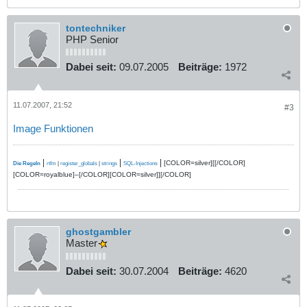
tontechniker
PHP Senior
Dabei seit:
09.07.2005
Beiträge:
1972
11.07.2007, 21:52
#3
Image Funktionen
|
|
|
[COLOR=silver][[/COLOR]
Die Regeln
rtfm
|
register_globals
|
strings
SQL-Injections
[COLOR=royalblue]–[/COLOR][COLOR=silver]][/COLOR]
ghostgambler
Master
Dabei seit:
30.07.2004
Beiträge:
4620